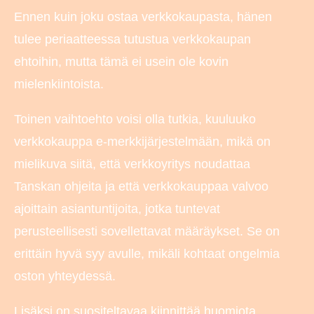
Ennen kuin joku ostaa verkkokaupasta, hänen
tulee periaatteessa tutustua verkkokaupan
ehtoihin, mutta tämä ei usein ole kovin
mielenkiintoista.
Toinen vaihtoehto voisi olla tutkia, kuuluuko
verkkokauppa e-merkkijärjestelmään, mikä on
mielikuva siitä, että verkkoyritys noudattaa
Tanskan ohjeita ja että verkkokauppaa valvoo
ajoittain asiantuntijoita, jotka tuntevat
perusteellisesti sovellettavat määräykset. Se on
erittäin hyvä syy avulle, mikäli kohtaat ongelmia
oston yhteydessä.
Lisäksi on suositeltavaa kiinnittää huomiota