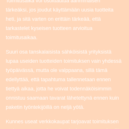
Toimitusaika voi osoittautua äärimmäisen
tärkeäksi, jos joudut käyttämään uusia tuotteita
heti, ja sitä varten on erittäin tärkeää, että
tarkastelet kyseisen tuotteen arvioitua
toimitusaikaa.
Suuri osa tanskalaisista sähköisistä yrityksistä
lupaa useiden tuotteiden toimituksen vain yhdessä
työpäivässä, mutta ole valppaana, sillä tämä
edellyttää, että tapahtuma tallennetaan ennen
tiettyä aikaa, jotta he voivat todennäköisimmin
onnistuu saamaan tavarat lähetettynä ennen kuin
paketin työntekijöillä on neljä yötä.
Kunnes useat verkkokaupat tarjoavat toimituksen