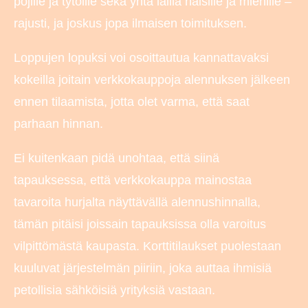
pojille ja tytöille sekä yhtä lailla naisille ja miehille –
rajusti, ja joskus jopa ilmaisen toimituksen.
Loppujen lopuksi voi osoittautua kannattavaksi
kokeilla joitain verkkokauppoja alennuksen jälkeen
ennen tilaamista, jotta olet varma, että saat
parhaan hinnan.
Ei kuitenkaan pidä unohtaa, että siinä
tapauksessa, että verkkokauppa mainostaa
tavaroita hurjalta näyttävällä alennushinnalla,
tämän pitäisi joissain tapauksissa olla varoitus
vilpittömästä kaupasta. Korttitilaukset puolestaan
kuuluvat järjestelmän piiriin, joka auttaa ihmisiä
petollisia sähköisiä yrityksiä vastaan.