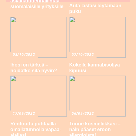
asiakkuudenhallintaa
Auta lastasi löytämään
suomalaisille yrityksille
puku
08/10/2022
07/10/2022
Ihosi on tärkeä –
Kokeile kannabisöljyä
hoidatko sitä hyvin?
kipuusi
17/09/2022
06/09/2022
Rentoudu puhtaalla
Tunne kosmetiikkasi –
omallatunnolla vapaa-
näin pääset eroon
ajallasi
allergioista!