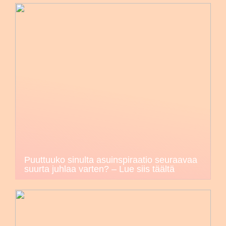
Puuttuuko sinulta asuinspiraatio seuraavaa
suurta juhlaa varten? – Lue siis täältä