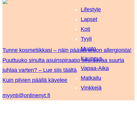
Lifestyle
Lapset
Koti
Tyyli
Muoto
Tunne kosmetiikkasi – näin pääset eroon allergioista!
Kauneus
Puuttuuko sinulta asuinspiraatio seuraavaa suurta
Vapaa-Aika
juhlaa varten? – Lue siis täältä
Matkailu
Kuin pilvien päällä kävelee
Vinkkejä
myynti@onlinenyt.fi