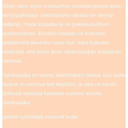
Sinun tulee myös mieluummin toimittaa paketti asuin-
tai työpaikkaasi. Valitettavasti ratkaisu on hieman
kalliimpi, mutta toisaalta se on poikkeuksellisen
yksinkertainen. Edullisin ratkaisu on kuitenkin
epäilemättä tilauksen nouto itse, mikä kuitenkin
edellyttää, että pysyt aivan verkkokaupan kotipaikan
vieressä.
Toimitusaika on tietysti äärimmäisen tärkeä, kun uudet
tavarat on otettava heti käyttöön, ja siksi on varsin
järkevää tarkistaa kyseisen tuotteen arvioitu
toimitusaika.
paketin työntekijät menevät kotiin.