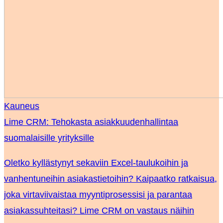
Kauneus
Lime CRM: Tehokasta asiakkuudenhallintaa
suomalaisille yrityksille
Oletko kyllästynyt sekaviin Excel-taulukoihin ja
vanhentuneihin asiakastietoihin? Kaipaatko ratkaisua,
joka virtaviivaistaa myyntiprosessisi ja parantaa
asiakassuhteitasi? Lime CRM on vastaus näihin