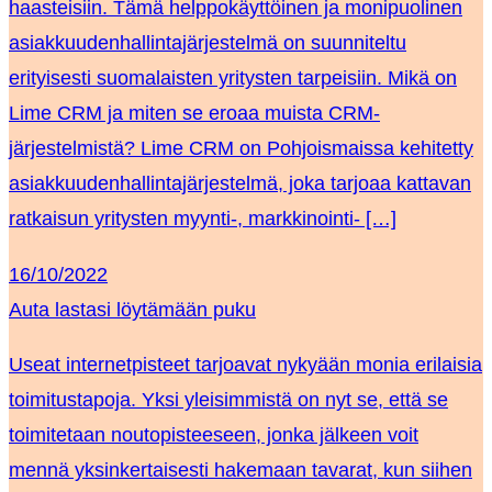
haasteisiin. Tämä helppokäyttöinen ja monipuolinen
asiakkuudenhallintajärjestelmä on suunniteltu
erityisesti suomalaisten yritysten tarpeisiin. Mikä on
Lime CRM ja miten se eroaa muista CRM-
järjestelmistä? Lime CRM on Pohjoismaissa kehitetty
asiakkuudenhallintajärjestelmä, joka tarjoaa kattavan
ratkaisun yritysten myynti-, markkinointi- […]
16/10/2022
Auta lastasi löytämään puku
Useat internetpisteet tarjoavat nykyään monia erilaisia
toimitustapoja. Yksi yleisimmistä on nyt se, että se
toimitetaan noutopisteeseen, jonka jälkeen voit
mennä yksinkertaisesti hakemaan tavarat, kun siihen