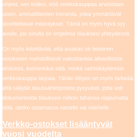
ohjeet, sen lisäksi, että verkkokauppaa arvioidaan
usein. ammattilaisten toimesta, jotka ymmärtävät
sovellettavat määräykset. Tämä on myös hyvä syy
avulle, jos sinulla on ongelmia tilauksesi yhteydessä.
On myös kiitettävää, että asiakas on tietoinen
ostokseen mahdollisesti vaikuttavista alkeellisista
ehdoista, esimerkiksi siitä, minkä vaihtokäytännön
verkkokauppa tarjoaa. Tähän liittyen on myös tärkeää,
että säilytät tilaussähköpostisi pysyvästi, jotta voit
dokumentoida tilauksesi milloin tahansa riippumatta
siitä, oletko ostamassa naiselle vai miehelle.
Verkko-ostokset lisääntyvät
vuosi vuodelta