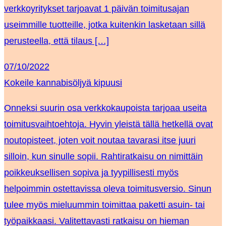
verkkoyritykset tarjoavat 1 päivän toimitusajan
useimmille tuotteille, jotka kuitenkin lasketaan sillä
perusteella, että tilaus […]
07/10/2022
Kokeile kannabisöljyä kipuusi
Onneksi suurin osa verkkokaupoista tarjoaa useita
toimitusvaihtoehtoja. Hyvin yleistä tällä hetkellä ovat
noutopisteet, joten voit noutaa tavarasi itse juuri
silloin, kun sinulle sopii. Rahtiratkaisu on nimittäin
poikkeuksellisen sopiva ja tyypillisesti myös
helpoimmin ostettavissa oleva toimitusversio. Sinun
tulee myös mieluummin toimittaa paketti asuin- tai
työpaikkaasi. Valitettavasti ratkaisu on hieman