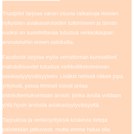
Trustpilot tarjoaa varsin osuvia ratkaisuja monien
nykyisten asiakasarvioiden tutkimiseen ja tämän
vuoksi on suositeltavaa tutustua verkkokaupan
arvosteluihin ennen ostoksilla.
Facebook tarjoaa myös verrattoman kunnialliset
mahdollisuudet tutustua verkkoliiketoiminnan
asiakastyytyväisyyteen. Lisäksi netissä näkee jopa
yrityksiä, joissa ihmiset voivat antaa
ostokokemuksestaan arvion, jonka avulla voidaan
yhtä hyvin arvioida asiakastyytyväisyyttä.
Tarjouksia ja verkkoyrityksiä koskevia tietoja
päivitetään jatkuvasti, mutta emme halua olla