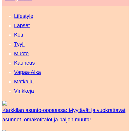
Lifestyle
Lapset
Koti
Tyyli
Muoto
Kauneus
Vapaa-Aika
Matkailu
Vinkkejä
Karkkilan asunto-oppaassa: Myytävät ja vuokrattavat
asunnot, omakotitalot ja paljon muuta!