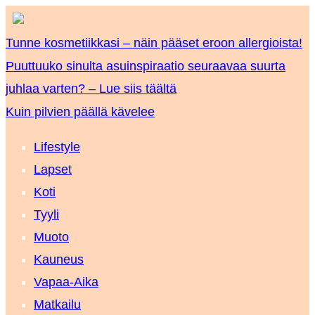
Tunne kosmetiikkasi – näin pääset eroon allergioista!
Puuttuuko sinulta asuinspiraatio seuraavaa suurta
juhlaa varten? – Lue siis täältä
Kuin pilvien päällä kävelee
Lifestyle
Lapset
Koti
Tyyli
Muoto
Kauneus
Vapaa-Aika
Matkailu