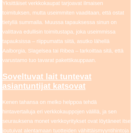
Yksittäiset verkkokaupat tarjoavat ilmaisen
toimituksen, mutta useimmiten vaaditaan, että ostat
tietyllä summalla. Muussa tapauksessa sinun on
valittava edullisin toimitustapa, joka useimmissa
tapauksissa – riippumatta siitä, asutko lähellä
Aalborgia, Slagelsea tai Ribea – tarkoittaa sitä, että
varustamo tuo tavarat pakettikauppaan.
Soveltuvat lait tuntevat
asiantuntijat katsovat
Kenen tahansa on melko helppoa tehdä
hintavertailuja eri verkkokauppojen välillä, ja sen
seurauksena monet verkkoyritykset ovat löytäneet itse
joutuivat alentamaan tuotteiden vähittäismyyntihintoja