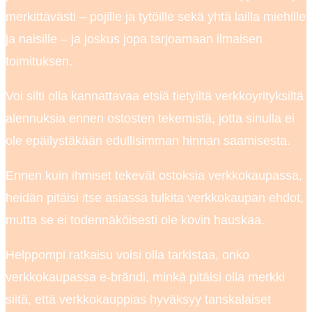
merkittävästi – pojille ja tytöille sekä yhtä lailla miehille
ja naisille – ja joskus jopa tarjoamaan ilmaisen
toimituksen.
Voi silti olla kannattavaa etsiä tietyiltä verkkoyrityksiltä
alennuksia ennen ostosten tekemistä, jotta sinulla ei
ole epäilystäkään edullisimman hinnan saamisesta.
Ennen kuin ihmiset tekevät ostoksia verkkokaupassa,
heidän pitäisi itse asiassa tulkita verkkokaupan ehdot,
mutta se ei todennäköisesti ole kovin hauskaa.
Helppompi ratkaisu voisi olla tarkistaa, onko
verkkokaupassa e-brändi, minkä pitäisi olla merkki
siitä, että verkkokauppias hyväksyy tanskalaiset