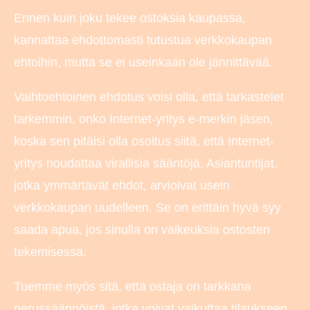
Ennen kuin joku tekee ostoksia kaupassa,
kannattaa ehdottomasti tutustua verkkokaupan
ehtoihin, mutta se ei useinkaan ole jännittävää.
Vaihtoehtoinen ehdotus voisi olla, että tarkastelet
tarkemmin, onko Internet-yritys e-merkin jäsen,
koska sen pitäisi olla osoitus siitä, että Internet-
yritys noudattaa virallisia sääntöjä. Asiantuntijat,
jotka ymmärtävät ehdot, arvioivat usein
verkkokaupan uudelleen. Se on erittäin hyvä syy
saada apua, jos sinulla on vaikeuksia ostosten
tekemisessä.
Tuemme myös sitä, että ostaja on tarkkana
perussäännöistä, jotka voivat vaikuttaa tilaukseen,