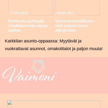
17/09/2022
06/09/2022
Rentoudu puhtaalla
Tunne kosmetiikkasi –
omallatunnolla vapaa-
näin pääset eroon
ajallasi
allergioista!
Karkkilan asunto-oppaassa: Myytävät ja
vuokrattavat asunnot, omakotitalot ja paljon muuta!