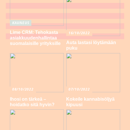
KAUNEUS
Lime CRM: Tehokasta
16/10/2022
asiakkuudenhallintaa
Auta lastasi löytämään
suomalaisille yrityksille
puku
08/10/2022
07/10/2022
Ihosi on tärkeä –
Kokeile kannabisöljyä
hoidatko sitä hyvin?
kipuusi