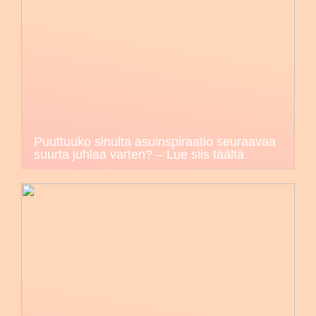
Puuttuuko sinulta asuinspiraatio seuraavaa
suurta juhlaa varten? – Lue siis täältä