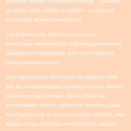
alentavat useiden tuotteidensa hintoja – vauvoille
ja lapsille sekä miehille ja naisille – ja tarjoavat
joskus jopa ilmaisen toimituksen.
Voit kuitenkin olla kannattavaa tutustua
muutamaan verkkokaupan halpakauppaan ennen
tapahtuman suorittamista, jotta voit turvallisesti
olettaa parhaan hinnan.
Joka tapauksessa sinun tulee olla tietoinen siitä,
että jos verkkokauppias markkinoi tuotetta törkeän
edulliseen myyntihintaan, tämän pitäisi olla
enimmäkseen todiste vilpillisestä verkkokaupasta.
Korttitapahtumat on onneksi suojattu laitteella, joka
auttaa ostajaa petollisia verkkoyrityksiä vastaan.