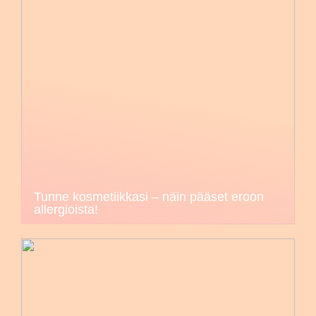
Tunne kosmetiikkasi – näin pääset eroon
allergioista!