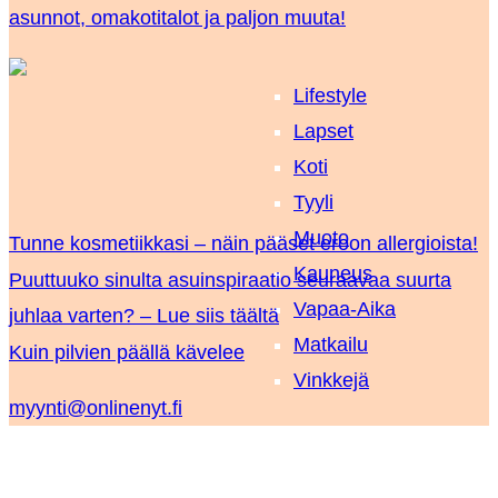
asunnot, omakotitalot ja paljon muuta!
Lifestyle
Lapset
Koti
Tyyli
Muoto
Tunne kosmetiikkasi – näin pääset eroon allergioista!
Kauneus
Puuttuuko sinulta asuinspiraatio seuraavaa suurta
Vapaa-Aika
juhlaa varten? – Lue siis täältä
Matkailu
Kuin pilvien päällä kävelee
Vinkkejä
myynti@onlinenyt.fi