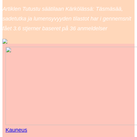
Artiklen Tutustu säätilaan Kärkölässä: Täsmäsää,
sadetutka ja lumensyvyyden tilastot har i gennemsnit
fået
3.6
stjerner baseret på
36
anmeldelser
Kauneus