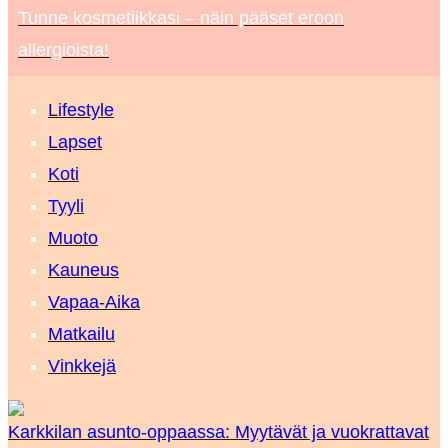
Tunne kosmetiikkasi – näin pääset eroon
allergioista!
Lifestyle
Lapset
Koti
Tyyli
Muoto
Kauneus
Vapaa-Aika
Matkailu
Vinkkejä
Karkkilan asunto-oppaassa: Myytävät ja vuokrattavat