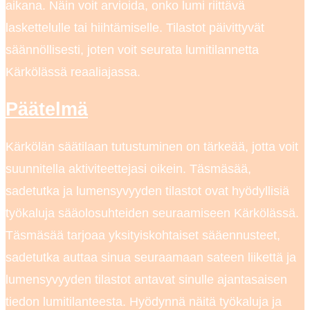
aikana. Näin voit arvioida, onko lumi riittävä
laskettelulle tai hiihtämiselle. Tilastot päivittyvät
säännöllisesti, joten voit seurata lumitilannetta
Kärkölässä reaaliajassa.
Päätelmä
Kärkölän säätilaan tutustuminen on tärkeää, jotta voit
suunnitella aktiviteettejasi oikein. Täsmäsää,
sadetutka ja lumensyvyyden tilastot ovat hyödyllisiä
työkaluja sääolosuhteiden seuraamiseen Kärkölässä.
Täsmäsää tarjoaa yksityiskohtaiset sääennusteet,
sadetutka auttaa sinua seuraamaan sateen liikettä ja
lumensyvyyden tilastot antavat sinulle ajantasaisen
tiedon lumitilanteesta. Hyödynnä näitä työkaluja ja