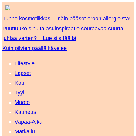
Tunne kosmetiikkasi – näin pääset eroon allergioista!
Puuttuuko sinulta asuinspiraatio seuraavaa suurta
juhlaa varten? – Lue siis täältä
Kuin pilvien päällä kävelee
Lifestyle
Lapset
Koti
Tyyli
Muoto
Kauneus
Vapaa-Aika
Matkailu