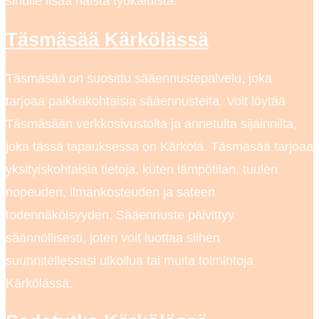
sinulle lisää näistä työkaluista.
Täsmäsää Kärkölässä
Täsmäsää on suosittu sääennustepalvelu, joka
tarjoaa paikkakohtaisia sääennusteita. Voit löytää
Täsmäsään verkkosivustolta ja annetulta sijainnilta,
joka tässä tapauksessa on Kärkölä. Täsmäsää tarjoaa
yksityiskohtaisia tietoja, kuten lämpötilan, tuulen
nopeuden, ilmankosteuden ja sateen
todennäköisyyden. Sääennuste päivittyy
säännöllisesti, joten voit luottaa siihen
suunnitellessasi ulkoilua tai muita toimintoja
Kärkölässä.