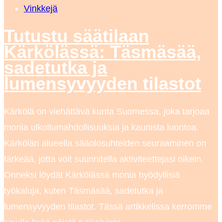
Vinkkejä
Tutustu säätilaan
Kärkölässä: Täsmäsää,
sadetutka ja
lumensyvyyden tilastot
Kärkölä on viehättävä kunta Suomessa, joka tarjoaa
monia ulkoilumahdollisuuksia ja kaunista luontoa.
Kärkölän alueella sääolosuhteiden seuraaminen on
tärkeää, jotta voit suunnitella aktiviteettejasi oikein.
Onneksi löydät Kärkölässä monia hyödyllisiä
työkaluja, kuten Täsmäsää, sadetutka ja
lumensyvyyden tilastot. Tässä artikkelissa kerromme