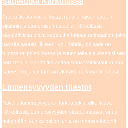
Sadetutka Kärkölässä
Sadetutkasta voit tarkistaa reaaliaikaisen sateen
sijainnin ja etenemisen alueella. Kärkölässä
käytettävissä oleva sadetutka tarjoaa animaation, joka
näyttää sateen liikkeen. Voit nähdä, jos sade on
tulossa tai poistumassa ja suunnitella aktiviteettisi sen
perusteella. Sadetutka auttaa sinua valmistautumaan
sateeseen ja välttämään yllätyksiä ulkona ollessasi.
Lumensyvyyden tilastot
Talvella lumensyvyys on tärkeä tekijä ulkoillessa
Kärkölässä. Lumensyvyyden tilastot auttavat sinua
näkemään, kuinka paljon lunta on maassa tiettynä