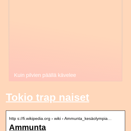
Kuin pilvien päällä kävelee
Tokio trap naiset
http s://fi.wikipedia.org › wiki › Ammunta_kesäolympia…
Ammunta