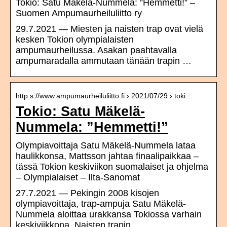
Tokio: Satu Mäkelä-Nummela: ”Hemmetti!” –
Suomen Ampumaurheiluliitto ry
29.7.2021 — Miesten ja naisten trap ovat vielä
kesken Tokion olympialaisten
ampumaurheilussa. Asakan paahtavalla
ampumaradalla ammutaan tänään trapin …
http s://www.ampumaurheiluliitto.fi › 2021/07/29 › toki…
Tokio: Satu Mäkelä-
Nummela: ”Hemmetti!”
Olympiavoittaja Satu Mäkelä-Nummela lataa
haulikkonsa, Mattsson jahtaa finaalipaikkaa –
tässä Tokion keskiviikon suomalaiset ja ohjelma
– Olympialaiset – Ilta-Sanomat
27.7.2021 — Pekingin 2008 kisojen
olympiavoittaja, trap-ampuja Satu Mäkelä-
Nummela aloittaa urakkansa Tokiossa varhain
keskiviikkona. Naisten trapin …