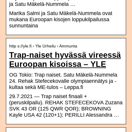
ja Satu Mäkelä-Nummela …
Marika Salmi ja Satu Mäkelä-Nummela ovat
mukana Euroopan kisojen loppukilpailussa
sunnuntaina
http s://yle.fi › Yle Urheilu › Ammunta
Trap-naiset hyvässä vireessä
Euroopan kisoissa – YLE
OG Tokio: Trap naiset. Satu Mäkelä-Nummela
24. Rehak Stefecekovalle olympiaennätys ja -
kultaa sekä ME-tulos – Leppa.fi
29.7.2021 — Trap naiset finaali +
(peruskilpailu). REHAK STEFECEKOVA Zuzana
SVK 43 OR (125 QWR QOR); BROWNING
Kayle USA 42 (120+1); PERILLI Alessandra …