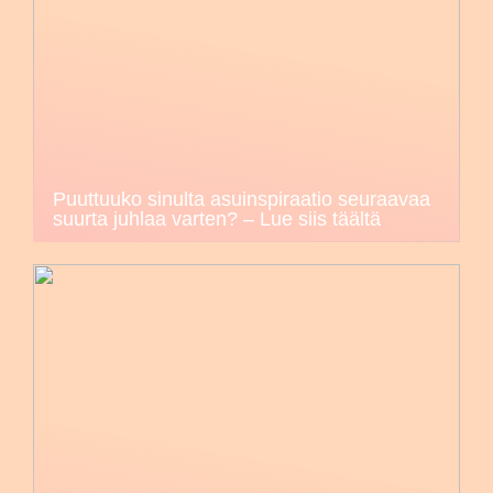
Puuttuuko sinulta asuinspiraatio seuraavaa
suurta juhlaa varten? – Lue siis täältä