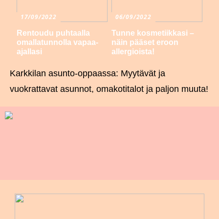
17/09/2022
06/09/2022
Rentoudu puhtaalla
Tunne kosmetiikkasi –
omallatunnolla vapaa-
näin pääset eroon
ajallasi
allergioista!
Karkkilan asunto-oppaassa: Myytävät ja
vuokrattavat asunnot, omakotitalot ja paljon muuta!