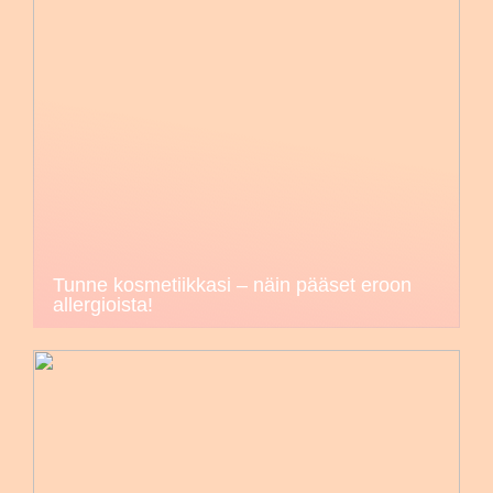
Tunne kosmetiikkasi – näin pääset eroon
allergioista!