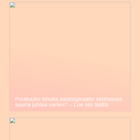
Puuttuuko sinulta asuinspiraatio seuraavaa
suurta juhlaa varten? – Lue siis täältä