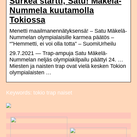
Surkea startti, Satu! Mäkelä-
Nummela kuutamolla
Tokiossa
Menetti maailmanennätyksensä! – Satu Mäkelä-
Nummelan olympialaisille karmea päätös –
“”Hemmetti, ei voi olla totta” – SuomiUrheilu
29.7.2021 — Trap-ampuja Satu Mäkelä-
Nummelan neljäs olympiakilpailu päättyi 24. …
Miesten ja naisten trap ovat vielä kesken Tokion
olympialaisten …
Keywords: tokio trap naiset