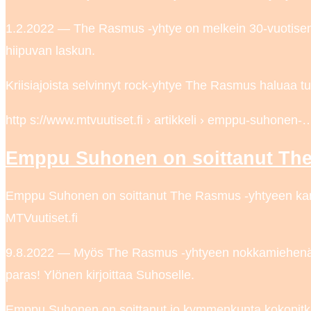
1.2.2022 — The Rasmus -yhtye on melkein 30-vuotisen 
hiipuvan laskun.
Kriisiajoista selvinnyt rock-yhtye The Rasmus haluaa tu
http s://www.mtvuutiset.fi › artikkeli › emppu-suhonen-
Emppu Suhonen on soittanut The
Emppu Suhonen on soittanut The Rasmus -yhtyeen kanss
MTVuutiset.fi
9.8.2022 — Myös The Rasmus -yhtyeen nokkamiehenä tu
paras! Ylönen kirjoittaa Suhoselle.
Emppu Suhonen on soittanut jo kymmenkunta kokopitk