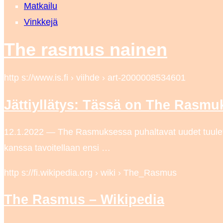
Matkailu
Vinkkejä
The rasmus nainen
http s://www.is.fi › viihde › art-2000008534601
Jättiyllätys: Tässä on The Rasmu
12.1.2022 — The Rasmuksessa puhaltavat uudet tuulet. 
kanssa tavoitellaan ensi …
http s://fi.wikipedia.org › wiki › The_Rasmus
The Rasmus – Wikipedia