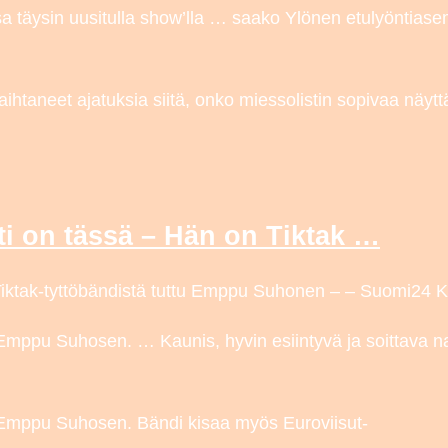
täysin uusitulla show’lla … saako Ylönen etulyöntiase
ihtaneet ajatuksia siitä, onko miessolistin sopivaa näytt
ti on tässä – Hän on Tiktak …
Tiktak-tyttöbändistä tuttu Emppu Suhonen – – Suomi24 K
, Emppu Suhosen. … Kaunis, hyvin esiintyvä ja soittava n
n, Emppu Suhosen. Bändi kisaa myös Euroviisut-