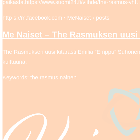
paikasta.https://www.suomi24.fi/viihde/the-rasmus-yht
http s://m.facebook.com › MeNaiset › posts
Me Naiset – The Rasmuksen uusi 
The Rasmuksen uusi kitarasti Emilia ”Emppu” Suhonen ha
kulttuuria.
Keywords: the rasmus nainen