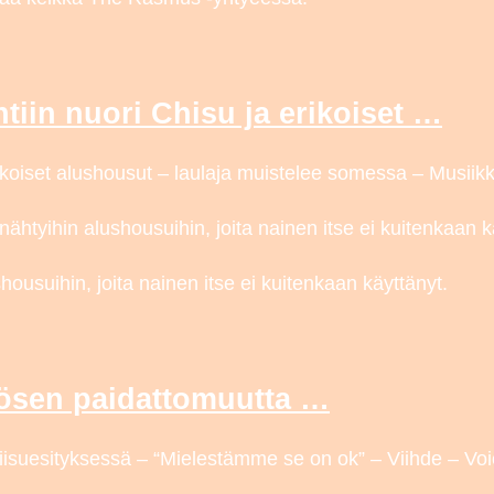
iin nuori Chisu ja erikoiset …
oiset alushousut – laulaja muistelee somessa – Musiikki
ähtyihin alushousuihin, joita nainen itse ei kuitenkaan k
housuihin, joita nainen itse ei kuitenkaan käyttänyt.
lösen paidattomuutta …
isuesityksessä – “Mielestämme se on ok” – Viihde – Voic