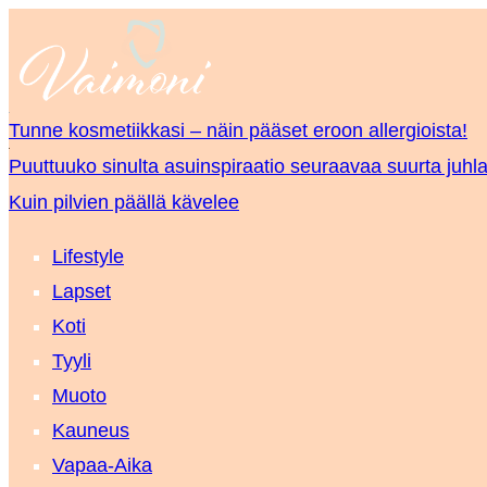
Tunne kosmetiikkasi – näin pääset eroon allergioista!
Puuttuuko sinulta asuinspiraatio seuraavaa suurta juhla
Kuin pilvien päällä kävelee
Lifestyle
Lapset
Koti
Tyyli
Muoto
Kauneus
Vapaa-Aika