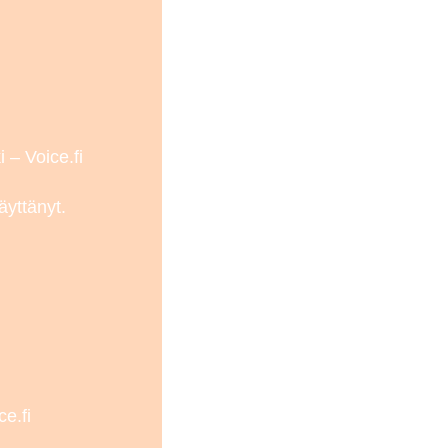
 – Voice.fi
äyttänyt.
e.fi