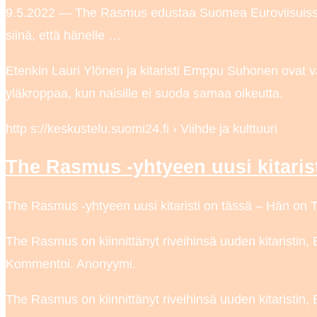
9.5.2022 — The Rasmus edustaa Suomea Euroviisuissa 
siinä, että hänelle …
Etenkin Lauri Ylönen ja kitaristi Emppu Suhonen ovat va
yläkroppaa, kun naisille ei suoda samaa oikeutta.
http s://keskustelu.suomi24.fi › Viihde ja kulttuuri
The Rasmus -yhtyeen uusi kitaris
The Rasmus -yhtyeen uusi kitaristi on tässä – Hän on 
The Rasmus on kiinnittänyt riveihinsä uuden kitaristin
Kommentoi. Anonyymi.
The Rasmus on kiinnittänyt riveihinsä uuden kitaristi