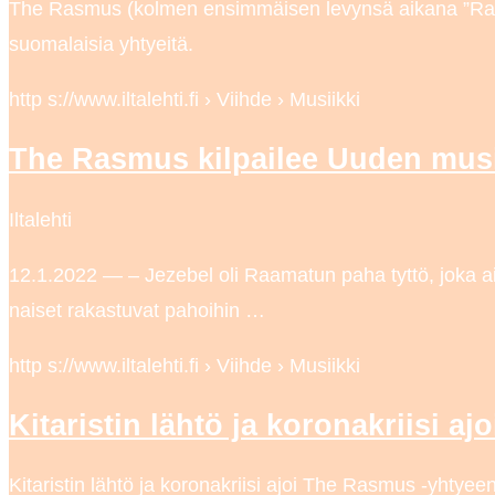
The Rasmus (kolmen ensimmäisen levynsä aikana ”Ras
suomalaisia yhtyeitä.
http s://www.iltalehti.fi › Viihde › Musiikki
The Rasmus kilpailee Uuden musiik
Iltalehti
12.1.2022 — – Jezebel oli Raamatun paha tyttö, joka ai
naiset rakastuvat pahoihin …
http s://www.iltalehti.fi › Viihde › Musiikki
Kitaristin lähtö ja koronakriisi 
Kitaristin lähtö ja koronakriisi ajoi The Rasmus -yhtyeen