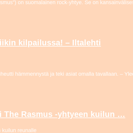
mus”) on suomalainen rock-yhtye. Se on kansainvälise
in kilpailussa! – Iltalehti
heutti hämmennystä ja teki asiat omalla tavallaan. – Yl
ajoi The Rasmus -yhtyeen kuilun …
 kuilun reunalle