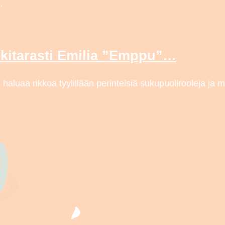
…
kitarasti Emilia ”Emppu”…
luaa rikkoa tyylillään perinteisiä sukupuolirooleja ja 