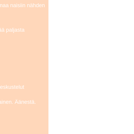
maa naisiin nähden
ää paljasta
eskustelut
ainen. Äänestä.