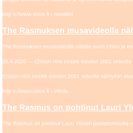
http s://www.voice.fi › musiikki
The Rasmuksen musavideolla näht
The Rasmuksen musavideolla nähtiin nuori Chisu ja erik
28.4.2020 — Chisun nimi innoitti vuoden 2001 videolla n
Chisun nimi innoitti vuoden 2001 videolla nähtyihin alus
http s://www.voice.fi › viihde
The Rasmus on pohtinut Lauri Y
The Rasmus on pohtinut Lauri Ylösen paidattomuutta vi