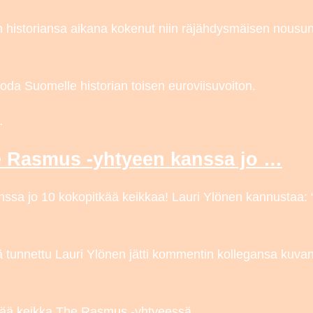
historiansa aikana kokenut niin räjähdysmäisen nousun
oda Suomelle historian toisen euroviisuvoiton.
…
 Rasmus -yhtyeen kanssa jo …
a jo 10 kokopitkää keikkaa! Lauri Ylönen kannustaa: “
nnettu Lauri Ylönen jätti kommentin kollegansa kuvan 
ää keikka The Rasmus -yhtyeessä.