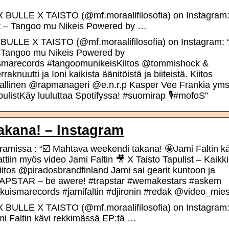
 BULLE X TAISTO (@mf.moraalifilosofia) on Instagram
t – Tangoo mu Nikeis Powered by …
ULLE X TAISTO (@mf.moraalifilosofia) on Instagram: “
 Tangoo mu Nikeis Powered by
uismarecords #tangoomunikeisKiitos @tommishock &
uutti ja Ioni kaikista äänitöistä ja biiteistä. Kiitos
_virallinen @rapmanageri @e.n.r.p Kasper Vee Frankia ym
listKäy luuluttaa Spotifyssa! #suomirap 🎙#mofoS”
akana! – Instagram
issa : “☑️ Mahtava weekendi takana! 🤩Jami Faltin kä
tiin myös video Jami Faltin 🎥 X Taisto Tapulist – Kaikki
 Kiitos @piradosbrandfinland Jami sai gearit kuntoon ja
RAPSTAR – be awere! #trapstar #wemakestars #askem
uismarecords #jamifaltin #djironin #redak @video_mies
 BULLE X TAISTO (@mf.moraalifilosofia) on Instagram
i Faltin kävi rekkimässä EP:tä …