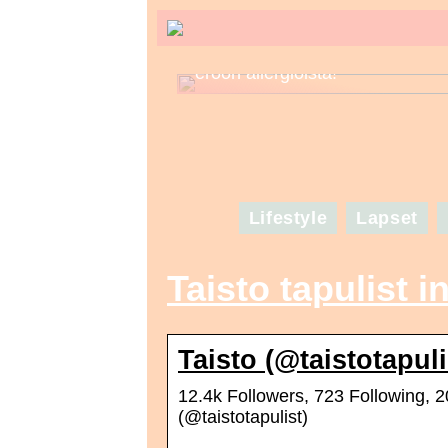
Tunne kosmetiikkasi – näin pää
eroon allergioista!
Lifestyle
Lapset
Taisto tapulist 
Taisto (@taistotapul
12.4k Followers, 723 Following, 
(@taistotapulist)