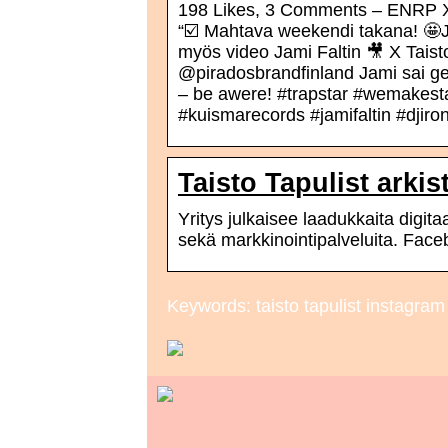
198 Likes, 3 Comments – ENRP X
“☑️ Mahtava weekendi takana! 🤩Ja
myös video Jami Faltin 🎥 X Taisto 
@piradosbrandfinland Jami sai g
– be awere! #trapstar #wemakes
#kuismarecords #jamifaltin #djir
Taisto Tapulist arkis
Yritys julkaisee laadukkaita digit
sekä markkinointipalveluita. Fa
Keywords: taisto tapulist instagram