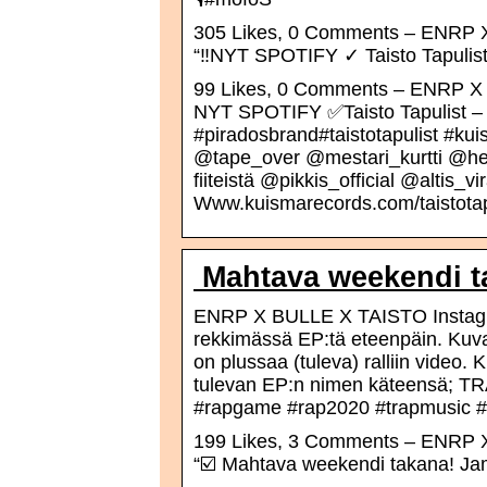
305 Likes, 0 Comments – ENRP X
“‼️NYT SPOTIFY ✓ Taisto Tapulis
99 Likes, 0 Comments – ENRP X B
NYT SPOTIFY ✅Taisto Tapulist –
#piradosbrand#taistotapulist #k
@tape_over @mestari_kurtti @herrakn
fiiteistä @pikkis_official @altis
Www.kuismarecords.com/taistotapu
️ Mahtava weekendi t
ENRP X BULLE X TAISTO Instagram
rekkimässä EP:tä eteenpäin. Kuvat
on plussaa (tuleva) ralliin video.
tulevan EP:n nimen käteensä; T
#rapgame #rap2020 #trapmusic #k
199 Likes, 3 Comments – ENRP X
“☑️ Mahtava weekendi takana! Jam