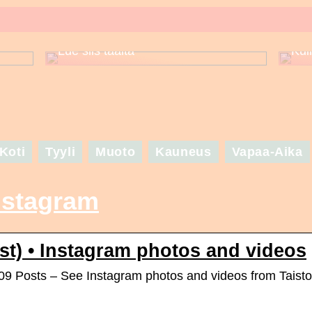
Puuttuuko sinulta asuinspiraatio
set
seuraavaa suurta juhlaa varten? –
Lue siis täältä
Kui
Koti
Tyyli
Muoto
Kauneus
Vapaa-Aika
instagram
ist) • Instagram photos and videos
209 Posts – See Instagram photos and videos from Taisto