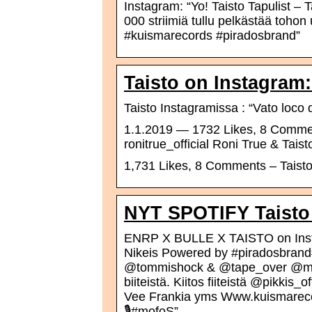
Instagram: “Yo! Taisto Tapulist – 
000 striimiä tullu pelkästää tohon
#kuismarecords #piradosbrand”
Taisto on Instagram
Taisto Instagramissa : “Vato loco
1.1.2019 — 1732 Likes, 8 Comment
ronitrue_official Roni True & Tais
1,731 Likes, 8 Comments – Taisto 
️NYT SPOTIFY Taisto
ENRP X BULLE X TAISTO on Insta
Nikeis Powered by #piradosbrand#
@tommishock & @tape_over @mestar
biiteistä. Kiitos fiiteistä @pikkis
Vee Frankia yms Www.kuismarecord
🎙#mofoS”