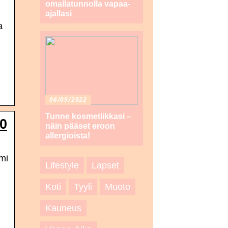
omallatunnolla vapaa-
ajallasi
a
06/09/2022
Tunne kosmetiikkasi –
60
näin pääset eroon
allergioista!
mi
Lifestyle
Lapset
Koti
Tyyli
Muoto
Kauneus