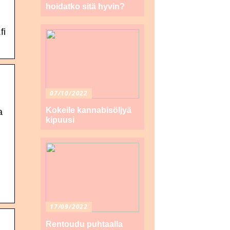
hoidatko sitä hyvin?
n
fi
07/10/2022
Kokeile kannabisöljyä
a
kipuusi
17/09/2022
Rentoudu puhtaalla