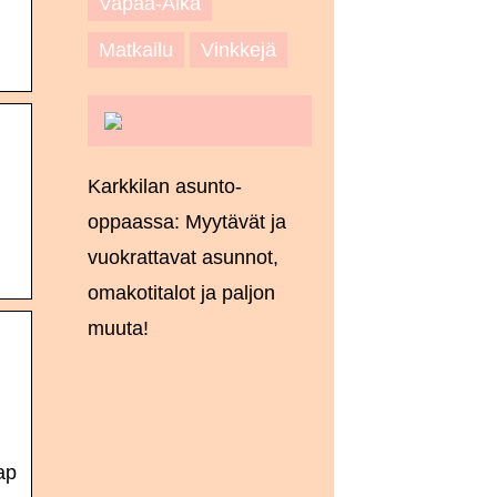
Vapaa-Aika
Matkailu
Vinkkejä
Karkkilan asunto-
oppaassa: Myytävät ja
vuokrattavat asunnot,
omakotitalot ja paljon
muuta!
ap