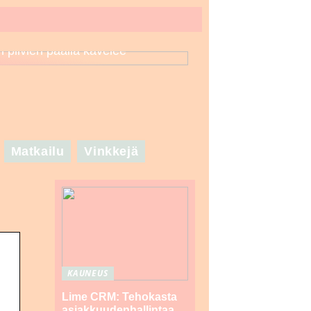
n pilvien päällä kävelee
Matkailu
Vinkkejä
KAUNEUS
Lime CRM: Tehokasta
asiakkuudenhallintaa