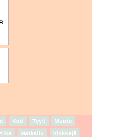
:
AR
et
Koti
Tyyli
Muoto
Aika
Matkailu
Vinkkejä