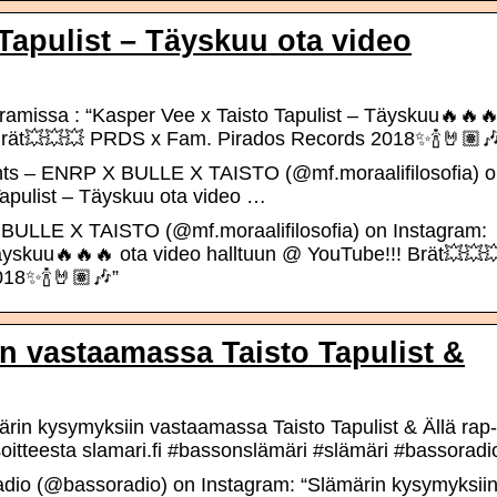
Tapulist – Täyskuu ota video
issa : “Kasper Vee x Taisto Tapulist – Täyskuu🔥🔥
 Brät💥💥💥 PRDS x Fam. Pirados Records 2018✨🍾🤘🏽
ts – ENRP X BULLE X TAISTO (@mf.moraalifilosofia) 
Tapulist – Täyskuu ota video …
BULLE X TAISTO (@mf.moraalifilosofia) on Instagram:
Täyskuu🔥🔥🔥 ota video halltuun @ YouTube!!! Brät💥💥
18✨🍾🤘🏽🎶”
n vastaamassa Taisto Tapulist &
rin kysymyksiin vastaamassa Taisto Tapulist & Ällä rap-
oitteesta slamari.fi #bassonslämäri #slämäri #bassoradi
dio (@bassoradio) on Instagram: “Slämärin kysymyksii