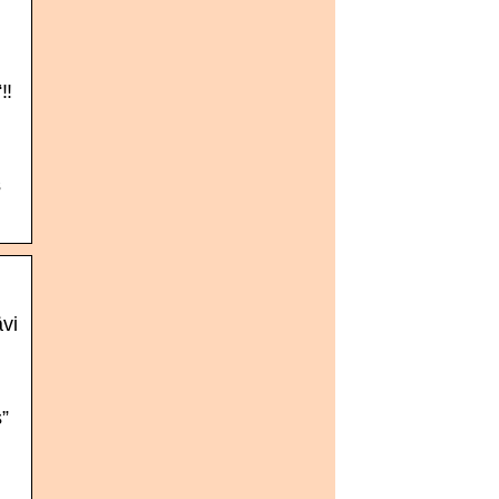
:
‼️
s
vi
”
: