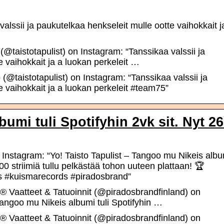
valssii ja paukutelkaa henkseleit mulle ootte vaihokkait j
@taistotapulist) on Instagram: “Tanssikaa valssii ja
e vaihokkait ja a luokan perkeleit …
(@taistotapulist) on Instagram: “Tanssikaa valssii ja
e vaihokkait ja a luokan perkeleit #team75”
umi tuli Spotifyhin 2vk sit. Nyt 2
 Instagram: “Yo! Taisto Tapulist – Tangoo mu Nikeis albu
000 striimiä tullu pelkästää tohon uuteen plattaan! 🏆
is #kuismarecords #piradosbrand”
 Vaatteet & Tatuoinnit (@piradosbrandfinland) on
Tangoo mu Nikeis albumi tuli Spotifyhin …
 Vaatteet & Tatuoinnit (@piradosbrandfinland) on