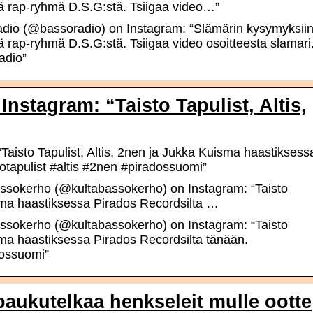
lä rap-ryhmä D.S.G:stä. Tsiigaa video…”
dio (@bassoradio) on Instagram: “Slämärin kysymyksii
 rap-ryhmä D.S.G:stä. Tsiigaa video osoitteesta slamari.
adio”
nstagram: “Taisto Tapulist, Altis,
Taisto Tapulist, Altis, 2nen ja Jukka Kuisma haastiksess
totapulist #altis #2nen #piradossuomi”
ssokerho (@kultabassokerho) on Instagram: “Taisto
isma haastiksessa Pirados Recordsilta …
ssokerho (@kultabassokerho) on Instagram: “Taisto
isma haastiksessa Pirados Recordsilta tänään.
dossuomi”
 paukutelkaa henkseleit mulle ootte