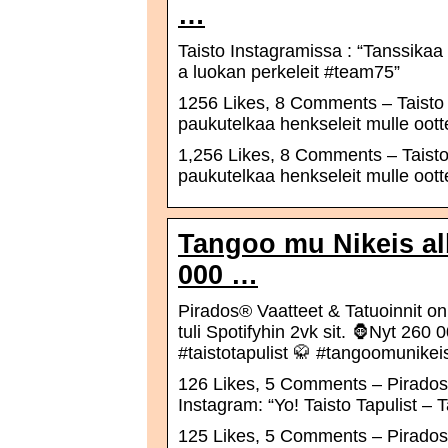
…
Taisto Instagramissa : “Tanssikaa 
a luokan perkeleit #team75”
1256 Likes, 8 Comments – Taisto (
paukutelkaa henkseleit mulle oott
1,256 Likes, 8 Comments – Taisto 
paukutelkaa henkseleit mulle oott
Tangoo mu Nikeis alb
000 …
Pirados® Vaatteet & Tatuoinnit on
tuli Spotifyhin 2vk sit. 🦍Nyt 260 
#taistotapulist 🥋 #tangoomunike
126 Likes, 5 Comments – Pirados®
Instagram: “Yo! Taisto Tapulist – 
125 Likes, 5 Comments – Pirados®