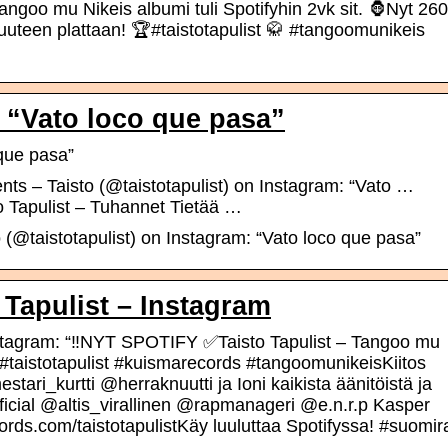
Tangoo mu Nikeis albumi tuli Spotifyhin 2vk sit. 🦍Nyt 260
 uuteen plattaan! 🏆#taistotapulist 🥋 #tangoomunikeis
: “Vato loco que pasa”
 que pasa”
s – Taisto (@taistotapulist) on Instagram: “Vato …
to Tapulist – Tuhannet Tietää …
(@taistotapulist) on Instagram: “Vato loco que pasa”
 Tapulist – Instagram
gram: “‼️NYT SPOTIFY ✅Taisto Tapulist – Tangoo mu
taistotapulist #kuismarecords #tangoomunikeisKiitos
i_kurtti @herraknuutti ja Ioni kaikista äänitöistä ja
_official @altis_virallinen @rapmanageri @e.n.r.p Kasper
s.com/taistotapulistKäy luuluttaa Spotifyssa! #suomir