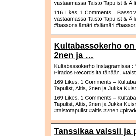
vastaamassa Taisto Tapulist & Äl
116 Likes, 1 Comments – Bassora
vastaamassa Taisto Tapulist & Ällä
#bassonslämäri #slämäri #bassor
Kultabassokerho on I
2nen ja …
Kultabassokerho Instagramissa : “
Pirados Recordsilta tänään. #tais
169 Likes, 1 Comments – Kultaba
Tapulist, Altis, 2nen ja Jukka Ku
169 Likes, 1 Comments – Kultaba
Tapulist, Altis, 2nen ja Jukka Ku
#taistotapulist #altis #2nen #pira
Tanssikaa valssii ja