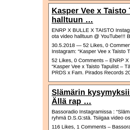
Kasper Vee x Taisto 
halltuun …
ENRP X BULLE X TAISTO Instagram
ota video halltuun @ YouTube!!!
30.5.2018 — 52 Likes, 0 Commen
Instagram: “Kasper Vee x Taisto 
52 Likes, 0 Comments – ENRP X 
“Kasper Vee x Taisto Tapulist – 
PRDS x Fam. Pirados Records 20
Slämärin kysymyksii
Ällä rap …
Bassoradio Instagramissa : “Slämä
ryhmä D.S.G:stä. Tsiigaa video os
116 Likes, 1 Comments – Bassora