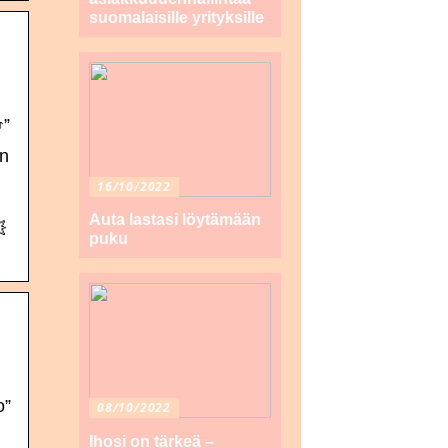
suomalaisille yrityksille

”
on
16/10/2022
Auta lastasi löytämään

puku
o”
08/10/2022
n
Ihosi on tärkeä –