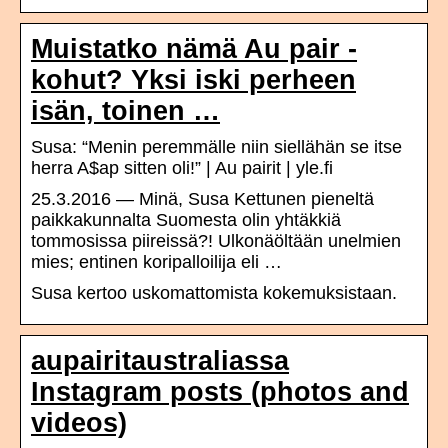
Muistatko nämä Au pair -
kohut? Yksi iski perheen
isän, toinen …
Susa: “Menin peremmälle niin siellähän se itse
herra A$ap sitten oli!” | Au pairit | yle.fi
25.3.2016 — Minä, Susa Kettunen pieneltä
paikkakunnalta Suomesta olin yhtäkkiä
tommosissa piireissä?! Ulkonäöltään unelmien
mies; entinen koripalloilija eli …
Susa kertoo uskomattomista kokemuksistaan.
aupairitaustraliassa
Instagram posts (photos and
videos)