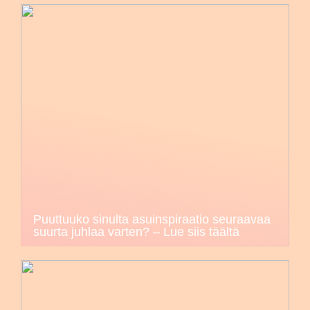
Puuttuuko sinulta asuinspiraatio seuraavaa
suurta juhlaa varten? – Lue siis täältä