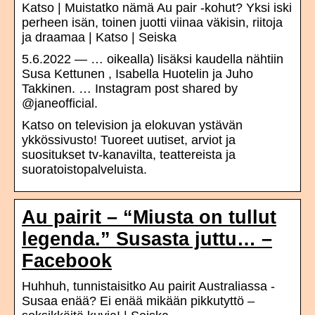
Katso | Muistatko nämä Au pair -kohut? Yksi iski
perheen isän, toinen juotti viinaa väkisin, riitoja
ja draamaa | Katso | Seiska
5.6.2022 — … oikealla) lisäksi kaudella nähtiin
Susa Kettunen , Isabella Huotelin ja Juho
Takkinen. … Instagram post shared by
@janeofficial.
Katso on television ja elokuvan ystävän
ykkössivusto! Tuoreet uutiset, arviot ja
suositukset tv-kanavilta, teattereista ja
suoratoistopalveluista.
Au pairit – “Miusta on tullut
legenda.” Susasta juttu… –
Facebook
Huhhuh, tunnistaisitko Au pairit Australiassa -
Susaa enää? Ei enää mikään pikkutyttö –