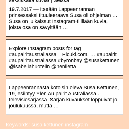
seksikkäitä kuvia! | Seiska
19.7.2017 — Itseään Lappeenrannan
prinsessaksi tituuleeraava Susa oli ohjelman …
Susa on julkaissut Instagram-tilillään kuvia,
joista osa on sävyltään …
Explore Instagram posts for tag
#aupairitaustraliassa – Picuki.com. … #aupairit
#aupairitaustraliassa #byronbay @susakettunen
@isabellahuotelin @henlietta …
Lappeenrannasta kotoisin oleva Susa Kettunen,
19, esiintyy Ylen Au pairit Australiassa -
televisiosarjassa. Sarjan kuvaukset loppuivat jo
joulukuussa, mutta …
Keywords: susa kettunen instagram