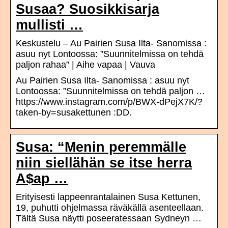
Susaa? Suosikkisarja
mullisti …
Keskustelu – Au Pairien Susa Ilta- Sanomissa :
asuu nyt Lontoossa: ”Suunnitelmissa on tehdä
paljon rahaa” | Aihe vapaa | Vauva
Au Pairien Susa Ilta- Sanomissa : asuu nyt
Lontoossa: ”Suunnitelmissa on tehdä paljon …
https://www.instagram.com/p/BWX-dPejX7K/?
taken-by=susakettunen :DD.
Susa: “Menin peremmälle
niin siellähän se itse herra
A$ap …
Erityisesti lappeenrantalainen Susa Kettunen,
19, puhutti ohjelmassa räväkällä asenteellaan.
Tältä Susa näytti poseeratessaan Sydneyn …