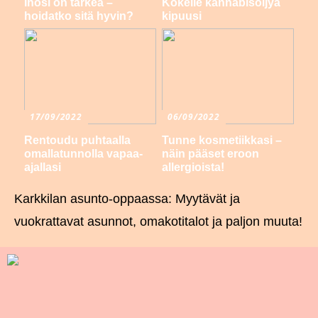
Ihosi on tärkeä –
Kokeile kannabisöljyä
hoidatko sitä hyvin?
kipuusi
17/09/2022
06/09/2022
Rentoudu puhtaalla
Tunne kosmetiikkasi –
omallatunnolla vapaa-
näin pääset eroon
ajallasi
allergioista!
Karkkilan asunto-oppaassa: Myytävät ja
vuokrattavat asunnot, omakotitalot ja paljon muuta!