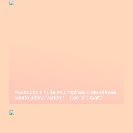
Puuttuuko sinulta asuinspiraatio seuraavaa
suurta juhlaa varten? – Lue siis täältä