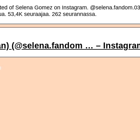
lated of Selena Gomez on Instagram. @selena.fandom.03
ua. 53,4K seuraajaa. 262 seurannassa.
تحديثات سيلينا ق (fan) (@selena.fandom … – Instagr
m