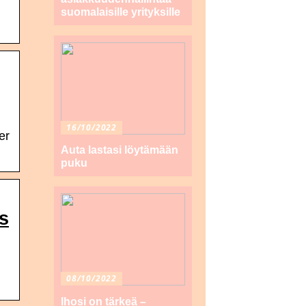
suomalaisille yrityksille
16/10/2022
er
Auta lastasi löytämään
puku
s
08/10/2022
Ihosi on tärkeä –