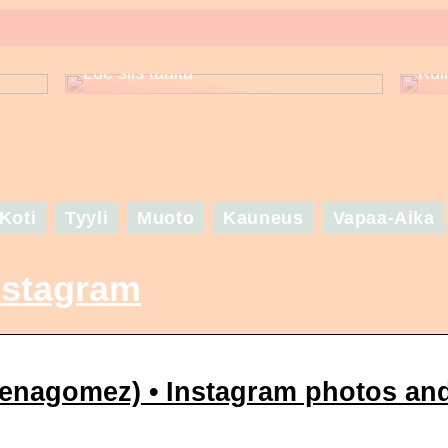
Puuttuuko sinulta asuinspiraatio
set
seuraavaa suurta juhlaa varten? –
Lue siis täältä
Kui
Koti
Tyyli
Muoto
Kauneus
Vapaa-Aika
nstagram
enagomez) • Instagram photos an