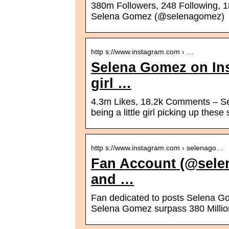
380m Followers, 248 Following, 
Selena Gomez (@selenagomez)
http s://www.instagram.com › …
Selena Gomez on Ins
girl …
4.3m Likes, 18.2k Comments – S
being a little girl picking up thes
http s://www.instagram.com › selenago…
Fan Account (@sele
and …
Fan dedicated to posts Selena G
Selena Gomez surpass 380 Million fol