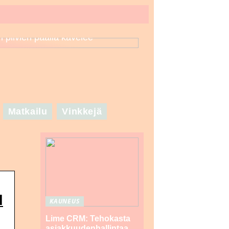
n pilvien päällä kävelee
Matkailu
Vinkkejä
d
KAUNEUS
Lime CRM: Tehokasta
asiakkuudenhallintaa