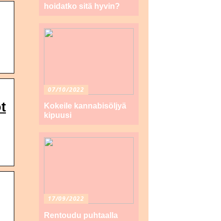
hoidatko sitä hyvin?
07/10/2022
t
Kokeile kannabisöljyä
kipuusi
17/09/2022
Rentoudu puhtaalla