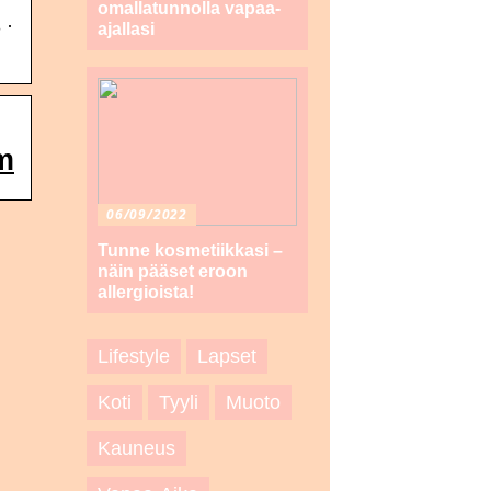
omallatunnolla vapaa-
 ·
ajallasi
am
06/09/2022
Tunne kosmetiikkasi –
näin pääset eroon
allergioista!
Lifestyle
Lapset
Koti
Tyyli
Muoto
Kauneus