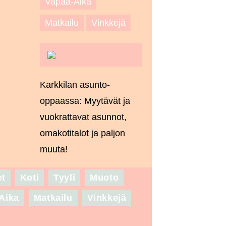
Vapaa-Aika
Matkailu
Vinkkejä
Karkkilan asunto-
oppaassa: Myytävät ja
vuokrattavat asunnot,
omakotitalot ja paljon
muuta!
et
Koti
Tyyli
Muoto
Aika
Matkailu
Vinkkejä