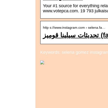
Your #1 source for everything re
www.votepca.com. 19 793 julkais
http s://www.instagram.com › selena.fa…
وميز
Keywords: selena gomez instagra