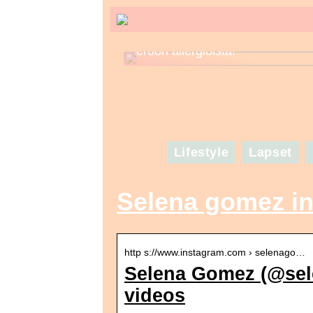
Tunne kosmetiikkasi – näin pää
eroon allergioista!
Lifestyle
Lapset
Selena gomez i
http s://www.instagram.com › selenago…
Selena Gomez (@sel
videos