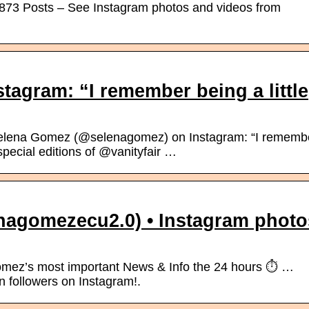
1873 Posts – See Instagram photos and videos from
tagram: “I remember being a little
elena Gomez (@selenagomez) on Instagram: “I rememb
e special editions of @vanityfair …
nagomezecu2.0) • Instagram photo
omez’s most important News & Info the 24 hours ⏱️ …
lowers on Instagram!⁣⁣⁣⁣⁣⁣⁣.