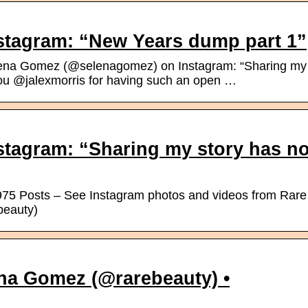
stagram: “New Years dump part 1”
ena Gomez (@selenagomez) on Instagram: “Sharing my
ou @jalexmorris for having such an open …
tagram: “Sharing my story has no
975 Posts – See Instagram photos and videos from Rare
beauty)
na Gomez (@rarebeauty) •