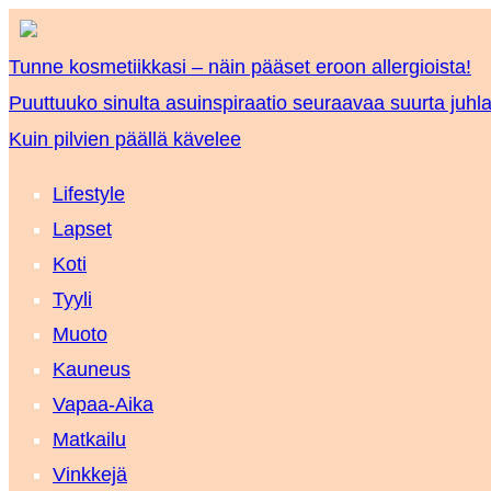
Tunne kosmetiikkasi – näin pääset eroon allergioista!
Puuttuuko sinulta asuinspiraatio seuraavaa suurta juhla
Kuin pilvien päällä kävelee
Lifestyle
Lapset
Koti
Tyyli
Muoto
Kauneus
Vapaa-Aika
Matkailu
Vinkkejä