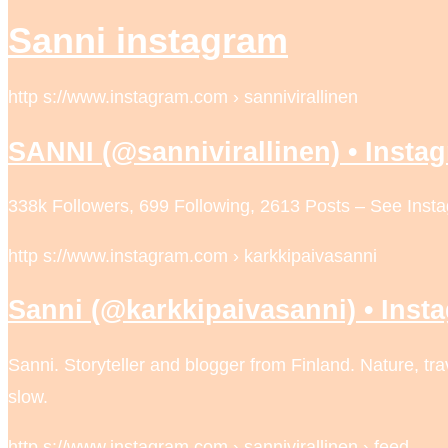
Sanni instagram
http s://www.instagram.com › sannivirallinen
SANNI (@sannivirallinen) • Insta
338k Followers, 699 Following, 2613 Posts – See Inst
http s://www.instagram.com › karkkipaivasanni
Sanni (@karkkipaivasanni) • Inst
Sanni. Storyteller and blogger from Finland. Nature, tr
slow.
http s://www.instagram.com › sannivirallinen › feed