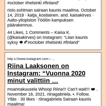
#october #helsinki #finland”
risto.sohlman sairaan kaunis maailma. October
14, 2018 · katja_kostiainen. and. kaisakirves ·
Aalto-yliopiston Töölön kampuksen
päärakennus.
44 Likes, 1 Comments – Kaisa K.
(@kaisakirves) on Instagram: “Liian kaunis
syksy 🍁🍂#october #helsinki #finland”
http s://www.instagram.com › …
Riina Laaksonen on
Instagram: “Vuonna 2020
minut valittiin …
msannakuusela Whoop Riina!!! Can’t wait!!! ❤️ .
November 16, 2021. riinagabriela. •. Follow.
Ylläs · 30 likes · riinagabriela Sairaan kaunis
maailma!