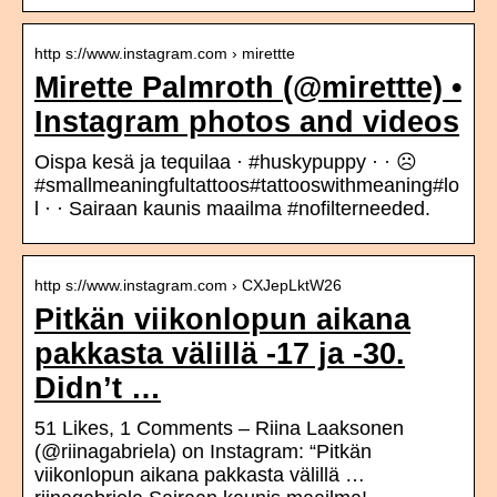
http s://www.instagram.com › mirettte
Mirette Palmroth (@mirettte) •
Instagram photos and videos
Oispa kesä ja tequilaa · #huskypuppy · · ☹️
#smallmeaningfultattoos#tattooswithmeaning#lo
l · · Sairaan kaunis maailma #nofilterneeded.
http s://www.instagram.com › CXJepLktW26
Pitkän viikonlopun aikana
pakkasta välillä -17 ja -30.
Didn’t …
51 Likes, 1 Comments – Riina Laaksonen
(@riinagabriela) on Instagram: “Pitkän
viikonlopun aikana pakkasta välillä …