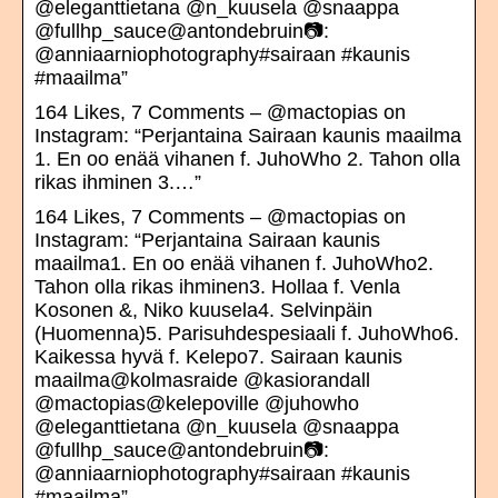
@eleganttietana @n_kuusela @snaappa
@fullhp_sauce@antondebruin📷:
@anniaarniophotography#sairaan #kaunis
#maailma”
164 Likes, 7 Comments – @mactopias on
Instagram: “Perjantaina Sairaan kaunis maailma
1. En oo enää vihanen f. JuhoWho 2. Tahon olla
rikas ihminen 3.…”
164 Likes, 7 Comments – @mactopias on
Instagram: “Perjantaina Sairaan kaunis
maailma1. En oo enää vihanen f. JuhoWho2.
Tahon olla rikas ihminen3. Hollaa f. Venla
Kosonen &, Niko kuusela4. Selvinpäin
(Huomenna)5. Parisuhdespesiaali f. JuhoWho6.
Kaikessa hyvä f. Kelepo7. Sairaan kaunis
maailma@kolmasraide @kasiorandall
@mactopias@kelepoville @juhowho
@eleganttietana @n_kuusela @snaappa
@fullhp_sauce@antondebruin📷:
@anniaarniophotography#sairaan #kaunis
#maailma”