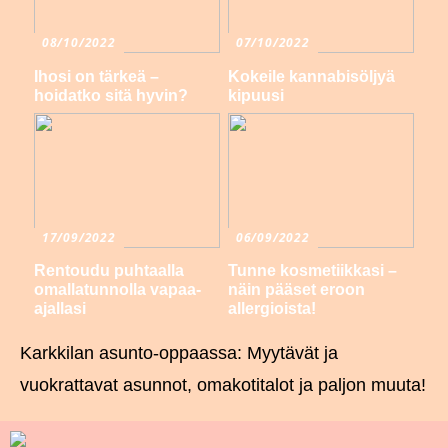
08/10/2022
07/10/2022
Ihosi on tärkeä –
Kokeile kannabisöljyä
hoidatko sitä hyvin?
kipuusi
17/09/2022
06/09/2022
Rentoudu puhtaalla
Tunne kosmetiikkasi –
omallatunnolla vapaa-
näin pääset eroon
ajallasi
allergioista!
Karkkilan asunto-oppaassa: Myytävät ja
vuokrattavat asunnot, omakotitalot ja paljon muuta!