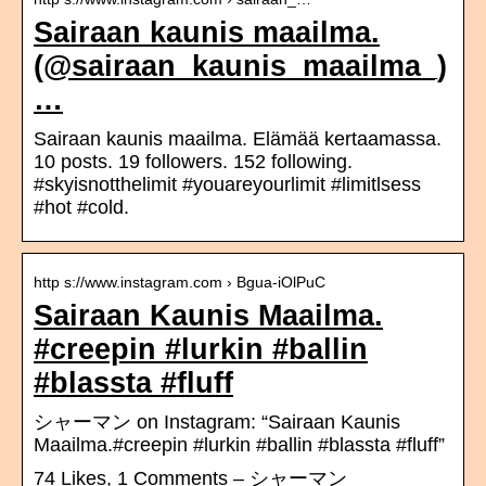
Sairaan kaunis maailma.
(@sairaan_kaunis_maailma_)
…
Sairaan kaunis maailma. Elämää kertaamassa.
10 posts. 19 followers. 152 following.
#skyisnotthelimit #youareyourlimit #limitlsess
#hot #cold.
http s://www.instagram.com › Bgua-iOlPuC
Sairaan Kaunis Maailma.
#creepin #lurkin #ballin
#blassta #fluff
シャーマン on Instagram: “Sairaan Kaunis
Maailma.#creepin #lurkin #ballin #blassta #fluff”
74 Likes, 1 Comments – シャーマン