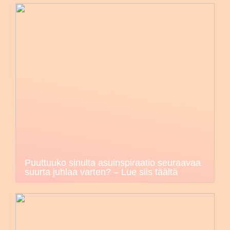
Puuttuuko sinulta asuinspiraatio seuraavaa
suurta juhlaa varten? – Lue siis täältä