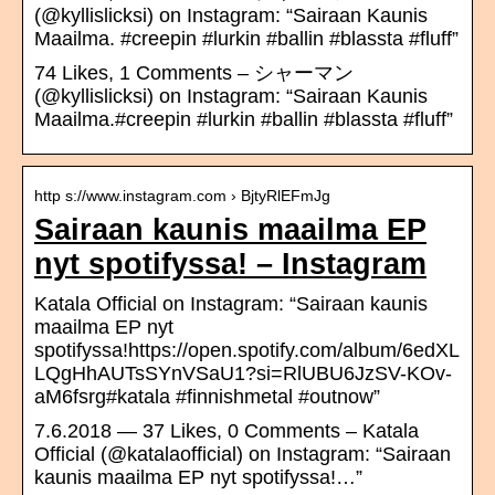
(@kyllislicksi) on Instagram: “Sairaan Kaunis
Maailma. #creepin #lurkin #ballin #blassta #fluff”
74 Likes, 1 Comments – シャーマン
(@kyllislicksi) on Instagram: “Sairaan Kaunis
Maailma.#creepin #lurkin #ballin #blassta #fluff”
http s://www.instagram.com › BjtyRlEFmJg
Sairaan kaunis maailma EP
nyt spotifyssa! – Instagram
Katala Official on Instagram: “Sairaan kaunis
maailma EP nyt
spotifyssa!https://open.spotify.com/album/6edXL
LQgHhAUTsSYnVSaU1?si=RlUBU6JzSV-KOv-
aM6fsrg#katala #finnishmetal #outnow”
7.6.2018 — 37 Likes, 0 Comments – Katala
Official (@katalaofficial) on Instagram: “Sairaan
kaunis maailma EP nyt spotifyssa!…”