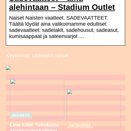
alehintaan – Stadium Outlet
Naiset Naisten vaatteet. SADEVAATTEET.
Täältä löydät aina valikoimamme edulliset
sadevaatteet: sadetakit, sadehousut, sadeasut,
kumisaappaat ja sateenvarjot …
Keywords: sadetakit naiset
KAUNEUS
Lime CRM: Tehokasta
16/10/2022
asiakkuudenhallintaa