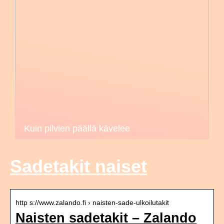
Kuin pilvien päällä kävelee
Sadetakit naiset
http s://www.zalando.fi › naisten-sade-ulkoilutakit
Naisten sadetakit – Zalando