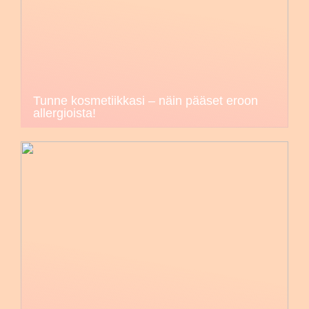
Tunne kosmetiikkasi – näin pääset eroon
allergioista!