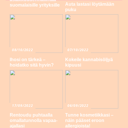
Auta lastasi löytämään
suomalaisille yrityksille
puku
08/10/2022
07/10/2022
Ihosi on tärkeä –
Kokeile kannabisöljyä
hoidatko sitä hyvin?
kipuusi
17/09/2022
06/09/2022
Rentoudu puhtaalla
Tunne kosmetiikkasi –
omallatunnolla vapaa-
näin pääset eroon
ajallasi
allergioista!