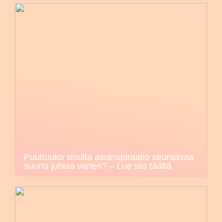
Puuttuuko sinulta asuinspiraatio seuraavaa
suurta juhlaa varten? – Lue siis täältä