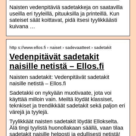
Naisten vedenpitäviä sadetakkeja on saatavilla
useilla eri tyyleillä, pituuksilla ja printeillä. Kun
sateiset säät koittavat, pidä itsesi tyylikkäästi
kuivana …
http s://www.ellos.fi › naiset › sadevaatteet › sadetakit
Vedenpitävät sadetakit
naisille netistä – Ellos.fi
Naisten sadetakit: Vedenpitävät sadetakit
naisille netistä – Ellos.fi
Sadetakki on nykyään muotivaate, jota voi
käyttää milloin vain. Meiltä löydät klassiset,
teknkiset ja trendikkäät sadetakit sekä paljon eri
värejä ja tyylejä.
Tyylikkäät naisten sadetakit löydät Ellokselta.
Älä tingi tyylistä huonollakaan säällä, vaan tilaa
sadetakit naisille helposti ja edullisesti netistä!