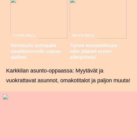
17/09/2022
06/09/2022
Rentoudu puhtaalla
Tunne kosmetiikkasi –
omallatunnolla vapaa-
näin pääset eroon
ajallasi
allergioista!
Karkkilan asunto-oppaassa: Myytävät ja
vuokrattavat asunnot, omakotitalot ja paljon muuta!