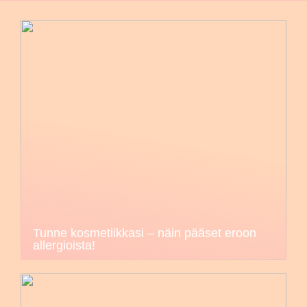
Tunne kosmetiikkasi – näin pääset eroon
allergioista!