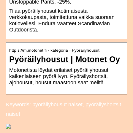
Unstoppable Pants. -25%.
Tilaa pyöräilyhousut kotimaisesta
verkkokaupasta, toimitettuna vaikka suoraan
kotiovellesi. Endura-vaatteet Scandinavian
Outdoorista.
http s://m.motonet.fi › kategoria › Pyorailyhousut
Pyöräilyhousut | Motonet Oy
Motonetista löydät erilaiset pyöräilyhousut
kaikenlaiseen pyöräilyyn. Pyöräilyshortsit,
ajohousut, housut maastoon saat meiltä.
Keywords: pyöräilyhousut naiset, pyöräilyshortsit
naiset