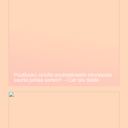
Puuttuuko sinulta asuinspiraatio seuraavaa
suurta juhlaa varten? – Lue siis täältä