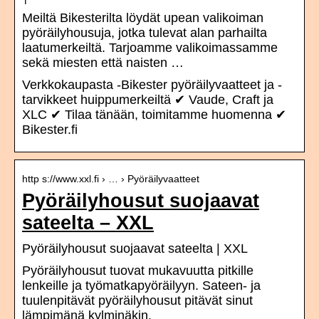
Meiltä Bikesterilta löydät upean valikoiman
pyöräilyhousuja, jotka tulevat alan parhailta
laatumerkeiltä. Tarjoamme valikoimassamme
sekä miesten että naisten …
Verkkokaupasta -Bikester pyöräilyvaatteet ja -
tarvikkeet huippumerkeiltä ✔ Vaude, Craft ja
XLC ✔ Tilaa tänään, toimitamme huomenna ✔
Bikester.fi
http s://www.xxl.fi › … › Pyöräilyvaatteet
Pyöräilyhousut suojaavat
sateelta – XXL
Pyöräilyhousut suojaavat sateelta | XXL
Pyöräilyhousut tuovat mukavuutta pitkille
lenkeille ja työmatkapyöräilyyn. Sateen- ja
tuulenpitävät pyöräilyhousut pitävät sinut
lämpimänä kylminäkin.