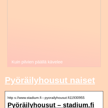
Kuin pilvien päällä kävelee
Pyöräilyhousut naiset
http s://www.stadium.fi › pyorailyhousut.fi11930955
Pyöräilyhousut – stadium.fi