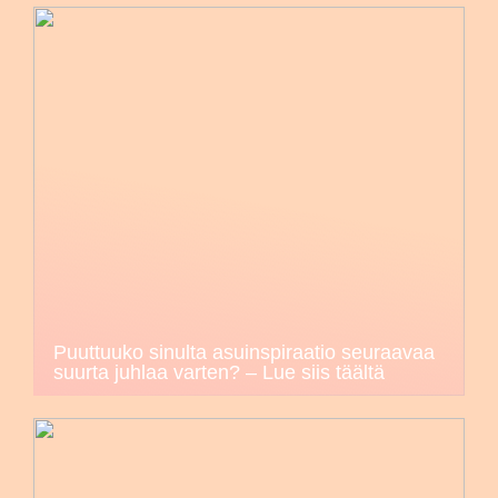
Puuttuuko sinulta asuinspiraatio seuraavaa
suurta juhlaa varten? – Lue siis täältä