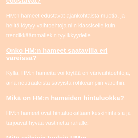
edustavat?
HM:n hameet edustavat ajankohtaista muotia, ja
heiltä löytyy vaihtoehtoja niin klassiselle kuin
trendikkäämmällekin tyylikkyydelle.
Onko HM:n hameet saatavilla eri
väreissä?
Kyllä, HM:n hameita voi löytää eri värivaihtoehtoja,
aina neutraaleista sävyistä rohkeampiin väreihin.
Mikä on HM:n hameiden hintaluokka?
HM:n hameet ovat hintaluokaltaan keskihintaisia ja
tarjoavat hyvää vastinetta rahalle.
Mitä erilaisia tyylejä HM:n