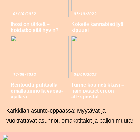
08/10/2022
07/10/2022
Ihosi on tärkeä –
Kokeile kannabisöljyä
hoidatko sitä hyvin?
kipuusi
17/09/2022
06/09/2022
Rentoudu puhtaalla
Tunne kosmetiikkasi –
omallatunnolla vapaa-
näin pääset eroon
ajallasi
allergioista!
Karkkilan asunto-oppaassa: Myytävät ja
vuokrattavat asunnot, omakotitalot ja paljon muuta!