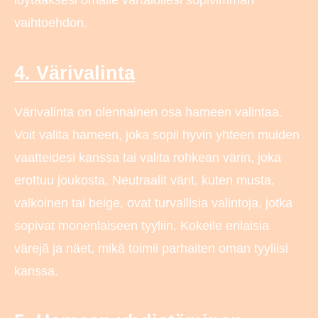
löytääksesi omalle vartalollesi sopivimman
vaihtoehdon.
4. Värivalinta
Värivalinta on olennainen osa hameen valintaa.
Voit valita hameen, joka sopii hyvin yhteen muiden
vaatteidesi kanssa tai valita rohkean värin, joka
erottuu joukosta. Neutraalit värit, kuten musta,
valkoinen tai beige, ovat turvallisia valintoja, jotka
sopivat monenlaiseen tyyliin. Kokeile erilaisia
värejä ja näet, mikä toimii parhaiten oman tyyliisi
kanssa.