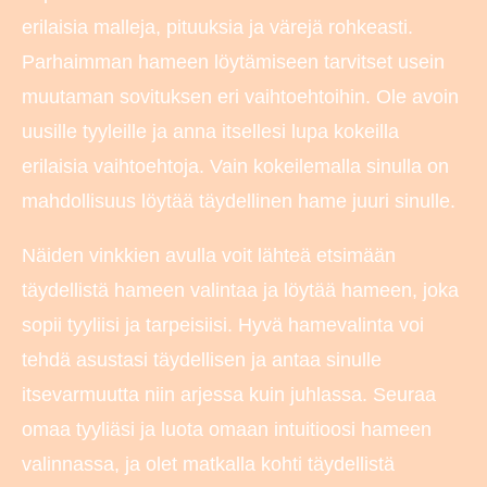
erilaisia malleja, pituuksia ja värejä rohkeasti.
Parhaimman hameen löytämiseen tarvitset usein
muutaman sovituksen eri vaihtoehtoihin. Ole avoin
uusille tyyleille ja anna itsellesi lupa kokeilla
erilaisia vaihtoehtoja. Vain kokeilemalla sinulla on
mahdollisuus löytää täydellinen hame juuri sinulle.
Näiden vinkkien avulla voit lähteä etsimään
täydellistä hameen valintaa ja löytää hameen, joka
sopii tyyliisi ja tarpeisiisi. Hyvä hamevalinta voi
tehdä asustasi täydellisen ja antaa sinulle
itsevarmuutta niin arjessa kuin juhlassa. Seuraa
omaa tyyliäsi ja luota omaan intuitioosi hameen
valinnassa, ja olet matkalla kohti täydellistä