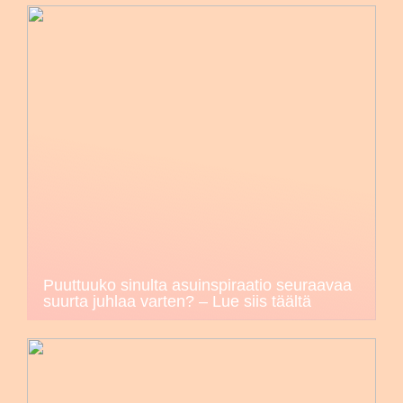
Puuttuuko sinulta asuinspiraatio seuraavaa
suurta juhlaa varten? – Lue siis täältä