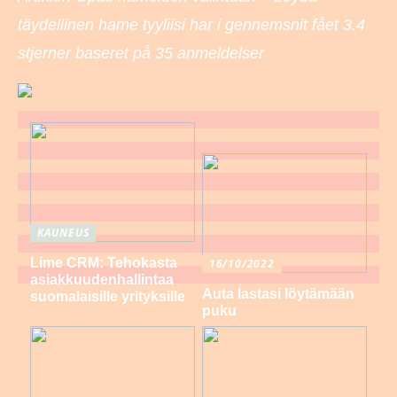
täydellinen hame tyyliisi har i gennemsnit fået
3.4
stjerner baseret på
35
anmeldelser
KAUNEUS
Lime CRM: Tehokasta
16/10/2022
asiakkuudenhallintaa
Auta lastasi löytämään
suomalaisille yrityksille
puku