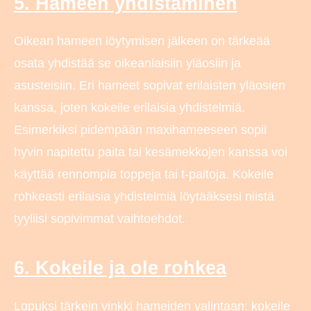
5. Hameen yhdistäminen
Oikean hameen löytymisen jälkeen on tärkeää
osata yhdistää se oikeanlaisiin yläosiin ja
asusteisiin. Eri hameet sopivat erilaisten yläosien
kanssa, joten kokeile erilaisia yhdistelmiä.
Esimerkiksi pidempään maxihameeseen sopii
hyvin napitettu paita tai kesämekkojen kanssa voi
käyttää rennompia toppeja tai t-paitoja. Kokeile
rohkeasti erilaisia yhdistelmiä löytääksesi niistä
tyyliisi sopivimmat vaihtoehdot.
6. Kokeile ja ole rohkea
Lopuksi tärkein vinkki hameiden valintaan: kokeile