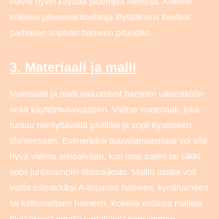
voivat hyvin käyttää pidempiä helmoja. Kokeile
erilaisia pituusvaihtoehtoja löytääksesi itsellesi
parhaiten sopivan hameen pituuden.
3. Materiaali ja malli
Materiaali ja malli vaikuttavat hameen ulkonäköön
sekä käyttömukavuuteen. Valitse materiaali, joka
tuntuu miellyttävältä päälläsi ja sopii kyseiseen
tilanteeseen. Esimerkiksi puuvillamateriaali voi olla
hyvä valinta arkipäivään, kun taas satiini tai silkki
sopii juhlavampiin tilaisuuksiin. Mallin osalta voit
valita esimerkiksi A-linjaisen hameen, kynähameen
tai kellomallisen hameen. Kokeile erilaisia malleja