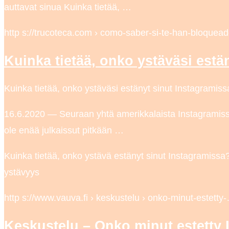
auttavat sinua Kuinka tietää, …
http s://trucoteca.com › como-saber-si-te-han-bloque
Kuinka tietää, onko ystäväsi estä
Kuinka tietää, onko ystäväsi estänyt sinut Instagrami
16.6.2020 — Seuraan yhtä amerikkalaista Instagramiss
ole enää julkaissut pitkään …
Kuinka tietää, onko ystävä estänyt sinut Instagramissa?
ystävyys
http s://www.vauva.fi › keskustelu › onko-minut-estetty
Keskustelu – Onko minut estetty 