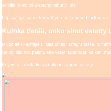
selville, onko joku estänyt sinut tililtäsi
http s://itigic.com › know-if-you-have-been-blocked-on
Kuinka tietää, onko sinut estetty 
Miljoonien käyttäjien, joilla on tili Instagramissa, toimint
Se voi olla niin paljon, että väsyt näkemään kaiken, mi
Keywords: mistä tietää onko instagram estetty