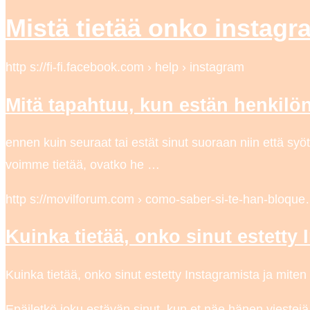
Mistä tietää onko instagr
http s://fi-fi.facebook.com › help › instagram
Mitä tapahtuu, kun estän henkil
ennen kuin seuraat tai estät sinut suoraan niin että syö
voimme tietää, ovatko he …
http s://movilforum.com › como-saber-si-te-han-bloqu
Kuinka tietää, onko sinut estetty 
Kuinka tietää, onko sinut estetty Instagramista ja miten
Epäiletkö joku estävän sinut, kun et näe hänen viestejä