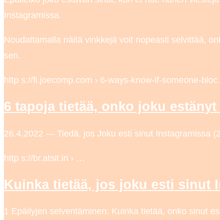
Instagramissa.
Noudattamalla näitä vinkkejä voit nopeasti selvittää, onk
sen.
http s://fi.joecomp.com › 6-ways-know-if-someone-blo
6 tapoja tietää, onko joku estänyt
26.4.2022 — Tiedä, jos Joku esti sinut Instagramissa (202
http s://br.atsit.in › …
Kuinka tietää, jos joku esti sinut 
1 Epäilyjen selventäminen: Kuinka tietää, onko sinut es