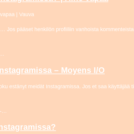
 vapaa | Vauva
 … Jos pääset henkilön profiiliin vanhoista kommenteista
s…
t Instagramissa – Moyens I/O
oku estänyt meidät Instagramissa. Jos et saa käyttäjää til
e-…
 Instagramissa?