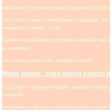
Mistä tiedän, onko minut estetty Instagramissa? | Uutis
Jos sinulla on ystäviä, jotka haluavat auttaa sinua, voit
valokuvia ja seuraajia. Jos he …
Kerromme sinulle kaikki mahdolliset tavat tietää, onko
tai palveluihin.
http s://www.mekan0.com › sosiaalinen media
Mistä tiedän, onko minut estetty
12.11.2020 — Miljoonien käyttäjien suorittama toiminta, jol
kommentit, …
Mistä tiedät, jos sinut on estetty Instagramissa, et nä