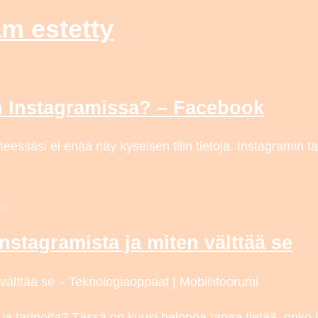
am estetty
ön Instagramissa? – Facebook
tteessäsi ei enää näy kyseisen tilin tietoja. Instagramin
e…
Instagramista ja miten välttää se
 välttää se – Teknologiaoppaat | Mobiilifoorumi
 ja tarinoita? Tässä on kuusi helppoa tapaa tietää, onko 