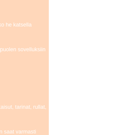
ko he katsella
puolen sovelluksiin
sut, tarinat, rullat,
n saat varmasti