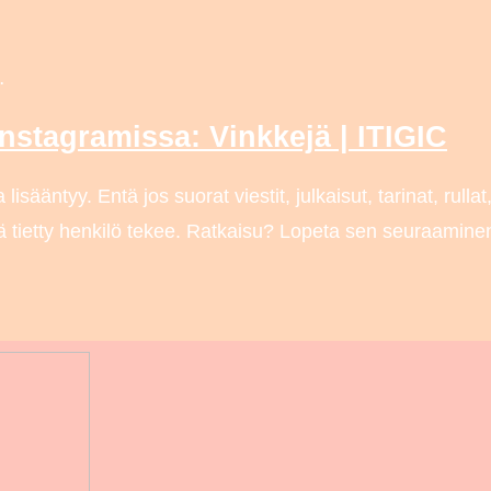
…
Instagramissa: Vinkkejä | ITIGIC
a lisääntyy. Entä jos suorat viestit, julkaisut, tarinat, rull
tä tietty henkilö tekee. Ratkaisu? Lopeta sen seuraaminen