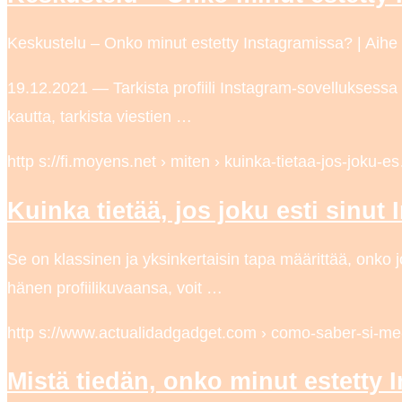
Keskustelu – Onko minut estetty Instagramissa? | Aihe
19.12.2021 — Tarkista profiili Instagram-sovelluksessa
kautta, tarkista viestien …
http s://fi.moyens.net › miten › kuinka-tietaa-jos-joku-e
Kuinka tietää, jos joku esti sinu
Se on klassinen ja yksinkertaisin tapa määrittää, onko j
hänen profiilikuvaansa, voit …
http s://www.actualidadgadget.com › como-saber-si-m
Mistä tiedän, onko minut estetty