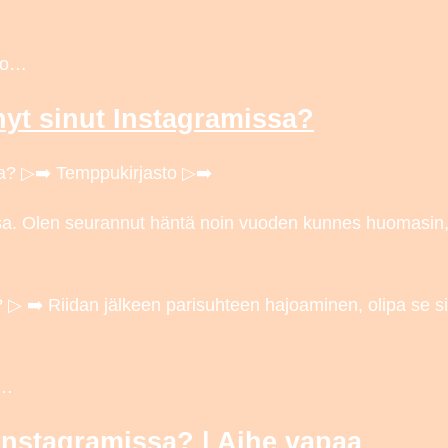
ado…
nyt sinut Instagramissa?
ssa? ▷➡️ Temppukirjasto ▷➡️
a. Olen seurannut häntä noin vuoden kunnes huomasin, 
 ▷ ➡️ Riidan jälkeen parisuhteen hajoaminen, olipa se si
-…
Instagramissa? | Aihe vapaa