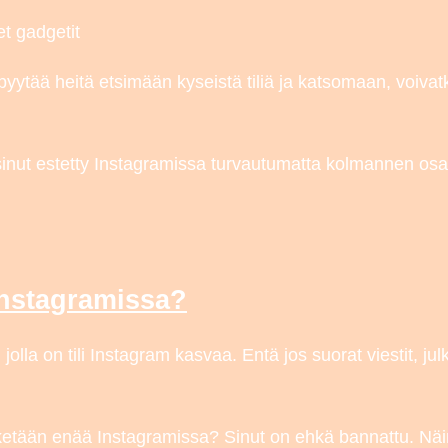
et gadgetit
 pyytää heitä etsimään kyseistä tiliä ja katsomaan, voivat
 sinut estetty Instagramissa turvautumatta kolmannen osa
 Instagramissa?
la on tili Instagram kasvaa. Entä jos suorat viestit, julkai
e ketään enää Instagramissa? Sinut on ehkä bannattu. Näi