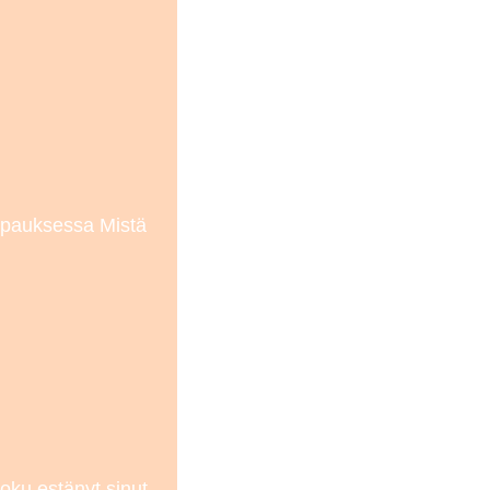
 tapauksessa Mistä
joku estänyt sinut