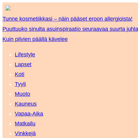
Tunne kosmetiikkasi – näin pääset eroon allergioista!
Puuttuuko sinulta asuinspiraatio seuraavaa suurta juhla
Kuin pilvien päällä kävelee
Lifestyle
Lapset
Koti
Tyyli
Muoto
Kauneus
Vapaa-Aika
Matkailu
Vinkkejä