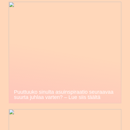
Puuttuuko sinulta asuinspiraatio seuraavaa
suurta juhlaa varten? – Lue siis täältä