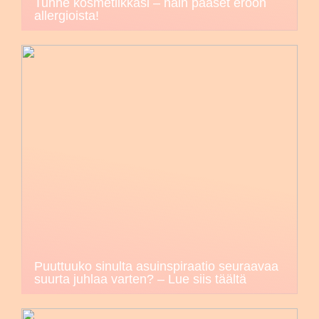
Tunne kosmetiikkasi – näin pääset eroon
allergioista!
Puuttuuko sinulta asuinspiraatio seuraavaa
suurta juhlaa varten? – Lue siis täältä