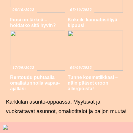
08/10/2022
07/10/2022
Ihosi on tärkeä –
Kokeile kannabisöljyä
hoidatko sitä hyvin?
kipuusi
17/09/2022
06/09/2022
Rentoudu puhtaalla
Tunne kosmetiikkasi –
omallatunnolla vapaa-
näin pääset eroon
ajallasi
allergioista!
Karkkilan asunto-oppaassa: Myytävät ja
vuokrattavat asunnot, omakotitalot ja paljon muuta!