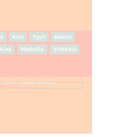
et
Koti
Tyyli
Muoto
Aika
Matkailu
Vinkkejä
n pilvien päällä kävelee