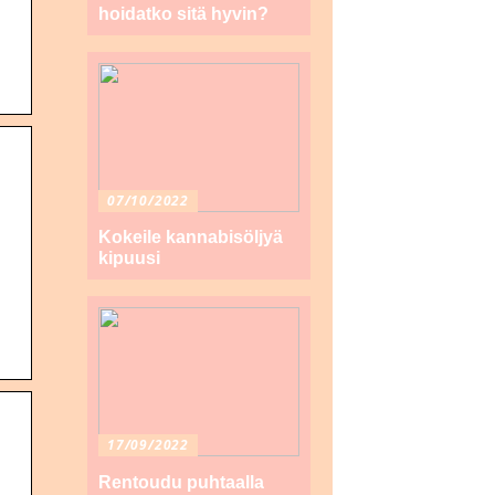
hoidatko sitä hyvin?
07/10/2022
Kokeile kannabisöljyä
kipuusi
17/09/2022
Rentoudu puhtaalla