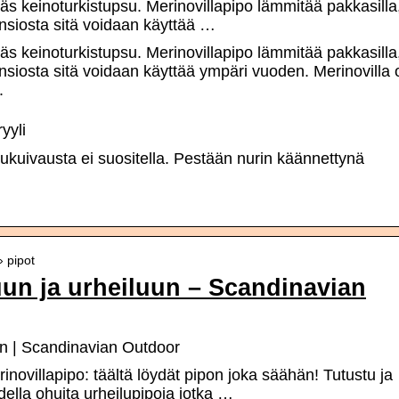
äs keinoturkistupsu. Merinovillapipo lämmitää pakkasilla
nsiosta sitä voidaan käyttää …
äs keinoturkistupsu. Merinovillapipo lämmitää pakkasilla
siosta sitä voidaan käyttää ympäri vuoden. Merinovilla 
.
yyli
kuivausta ei suositella. Pestään nurin käännettynä
› pipot
uun ja urheiluun – Scandinavian
uun | Scandinavian Outdoor
novillapipo: täältä löydät pipon joka säähän! Tutustu ja
ella ohuita urheilupipoja jotka …