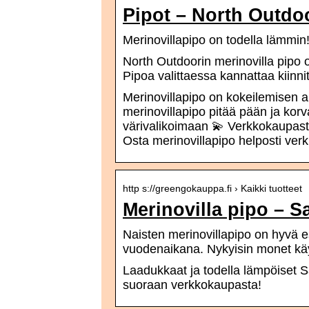
Pipot – North Outdo
Merinovillapipo on todella lämmin
North Outdoorin merinovilla pipo on
Pipoa valittaessa kannattaa kiin
Merinovillapipo on kokeilemisen a
merinovillapipo pitää pään ja korv
värivalikoimaan 💫 Verkkokaupasta 
Osta merinovillapipo helposti v
http s://greengokauppa.fi › Kaikki tuotteet
Merinovilla pipo –
Naisten merinovillapipo on hyvä e
vuodenaikana. Nykyisin monet käy
Laadukkaat ja todella lämpöiset Saa
suoraan verkkokaupasta!