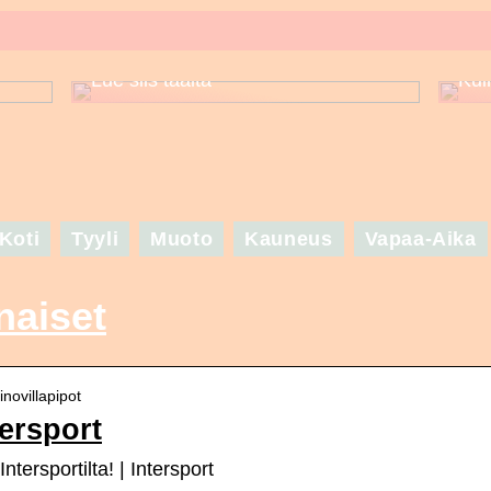
Puuttuuko sinulta asuinspiraatio
set
seuraavaa suurta juhlaa varten? –
Lue siis täältä
Kui
Koti
Tyyli
Muoto
Kauneus
Vapaa-Aika
naiset
inovillapipot
tersport
ntersportilta! | Intersport