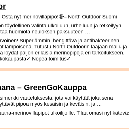
or
! Osta nyt merinovillapipo!🤩– North Outdoor Suomi
 täydellinen valinta ulkoiluun, urheiluun ja retkeilyyn.
nittää huomiota neuloksen paksuuteen …
rvoinen! Superlämmin, hengittävä ja antibakteerinen
at lämpöisenä. Tutustu North Outdoorin laajaan malli- ja
löydät paljon erilaisia merinopipoja eri tarkoitukseen.
erkkokaupasta✓ Nopea toimitus✓
 Saana – GreenGoKauppa
simerkki vaatetuksesta, jota voi käyttää jokaisena
ttävät pipoa myös kesäisin ja keväisin, ja …
na-merinovillapipot ulkoilijoille. Tilaa omasi nyt käteväs