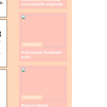
a-
suomalaisille yrityksille
t
✓
16/10/2022
Auta lastasi löytämään
✓
puku
08/10/2022
Ihosi on tärkeä –