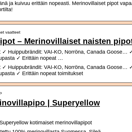
nä ja kuivuu erittäin nopeasti. Merinovillaiset pipot vapa
tilta!
set vaatteet
ipot – Merinovillaiset naisten pipo
pot ✓ Huippubrändit: VAI-KO, Norröna, Canada Goose… 
aupasta ✓ Erittäin nopeat …
pot ✓ Huippubrändit: VAI-KO, Norröna, Canada Goose… 
aupasta ✓ Erittäin nopeat toimitukset
P
novillapipo | Superyellow
Superyellow kotimaiset merinovillapipot
tettu 100% merinovillasta Suomessa. Sileä