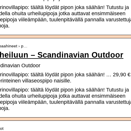
novillapipo: täältä löydät pipon joka säähän! Tutustu ja
ella ohuita urheilupipoja jotka auttavat ensimmäiseen
epipoja viileämpään, tuulenpitävällä pannalla varustettuj
poja.
› paahineet › p…
urheiluun – Scandinavian Outdoor
andinavian Outdoor
inovillapipo: täältä löydät pipon joka säähän! … 29,90 €
teinen villaseospipo naisille.
novillapipo: täältä löydät pipon joka säähän! Tutustu ja
ella ohuita urheilupipoja jotka auttavat ensimmäiseen
epipoja viileämpään, tuulenpitävällä pannalla varustettuj
poja.
ot