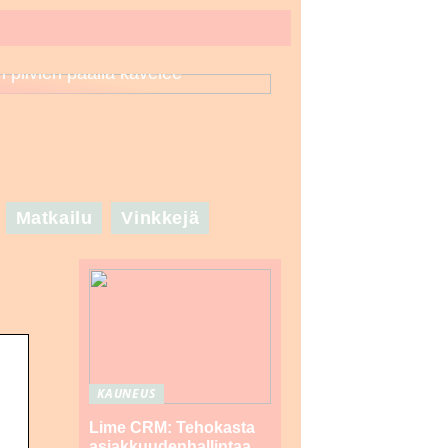
n pilvien päällä kävelee
Matkailu
Vinkkejä
KAUNEUS
Lime CRM: Tehokasta
asiakkuudenhallintaa