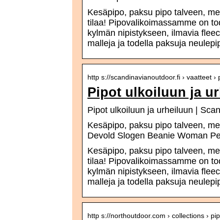
Kesäpipo, paksu pipo talveen, meri
tilaa! Pipovalikoimassamme on tod
kylmän nipistykseen, ilmavia fleec
malleja ja todella paksuja neulepi
http s://scandinavianoutdoor.fi › vaatteet 
Pipot ulkoiluun ja 
Pipot ulkoiluun ja urheiluun | Sc
Kesäpipo, paksu pipo talveen, mer
Devold Slogen Beanie Woman Perin
Kesäpipo, paksu pipo talveen, meri
tilaa! Pipovalikoimassamme on tod
kylmän nipistykseen, ilmavia fleec
malleja ja todella paksuja neulepi
http s://northoutdoor.com › collections › pip