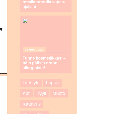
omallatunnolla vapaa-
ajallasi
on
06/09/2022
Tunne kosmetiikkasi –
näin pääset eroon
allergioista!
Lifestyle
Lapset
Koti
Tyyli
Muoto
Kauneus