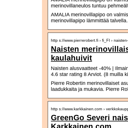
merinovillaneulos tuntuu pehmeält
AMALIA merinovillapipo on valmis
merinovillapipo lämmittää talvella.
http s://www.pierrerobert.fi › fi_FI › naist
Naisten merinovillais
kaulahuivit
Naisten alusvaatteet -40% | Ilmain
4.6 star rating 8 Arviot. (8 muilla 
Pierre Robertin merinovillaiset as
laadukkaita ja mukavia. Pierre Ro
http s://www.karkkainen.com › verkkokau
GreenGo Severi nais
Karkkainen.com