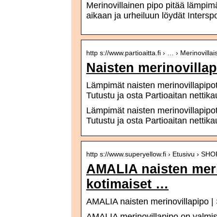
Merinovillainen pipo pitää lämpimä
aikaan ja urheiluun löydät Interspor
http s://www.partioaitta.fi › … › Merinovillai
Naisten merinovillap
Lämpimät naisten merinovillapi
Tutustu ja osta Partioaitan nettik
Lämpimät naisten merinovillapi
Tutustu ja osta Partioaitan nettik
http s://www.superyellow.fi › Etusivu › SHO
AMALIA naisten meri
kotimaiset …
AMALIA naisten merinovillapipo | 
AMALIA merinovillapipo on valmis