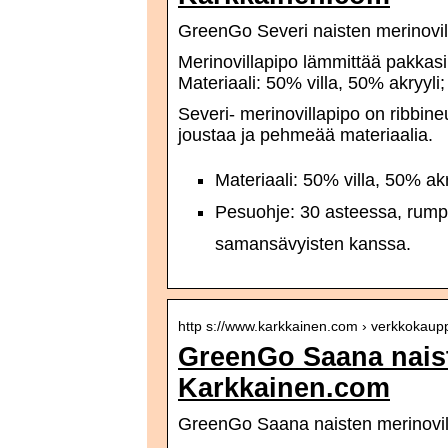
GreenGo Severi naisten merinovi
Merinovillapipo lämmittää pakkasi
Materiaali: 50% villa, 50% akryy
Severi- merinovillapipo on ribbine
joustaa ja pehmeää materiaalia.
Materiaali: 50% villa, 50% akr
Pesuohje: 30 asteessa, rumpu
samansävyisten kanssa.
http s://www.karkkainen.com › verkkokau
GreenGo Saana naist
Karkkainen.com
GreenGo Saana naisten merinovil