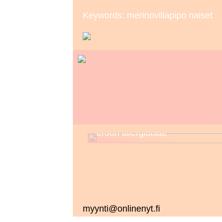
Keywords: merinovillapipo naiset
Tunne kosmetiikkasi – näin pää
eroon allergioista!
myynti@onlinenyt.fi