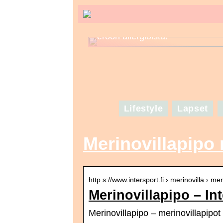
Tunne kosmetiikkasi – näin pää
eroon allergioista!
Lifestyle
Lapset
Merinovillapipo 
http s://www.intersport.fi › merinovilla › mer
Merinovillapipo – In
Merinovillapipo – merinovillapipot I