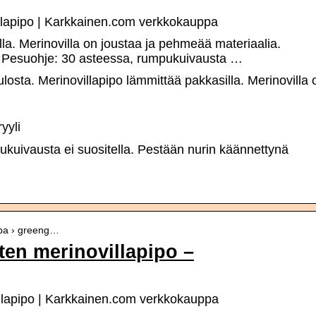
llapipo | Karkkainen.com verkkokauppa
lla. Merinovilla on joustaa ja pehmeää materiaalia.
li; Pesuohje: 30 asteessa, rumpukuivausta …
ulosta. Merinovillapipo lämmittää pakkasilla. Merinovilla 
yyli
kuivausta ei suositella. Pestään nurin käännettynä
ppa › greeng…
en merinovillapipo –
lapipo | Karkkainen.com verkkokauppa