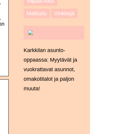
Vapaa-Aika
,
Matkailu
Vinkkejä
,
on
Karkkilan asunto-
oppaassa: Myytävät ja
vuokrattavat asunnot,
omakotitalot ja paljon
muuta!