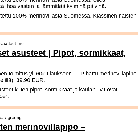
ä ihoa vasten ja lämmittää kylminä päivinä.
tettu 100% merinovillasta Suomessa. Klassinen naisten
en-vaatteet-me…
et asusteet | Pipot, sormikkaat,
en toimitus yli 60€ tilaukseen … Ribattu merinovillapipo.
kielillä). 39,90 EUR.
usteet kuten pipot, sormikkaat ja kaulahuivit ovat
bert
ppa › greeng…
ten merinovillapipo –