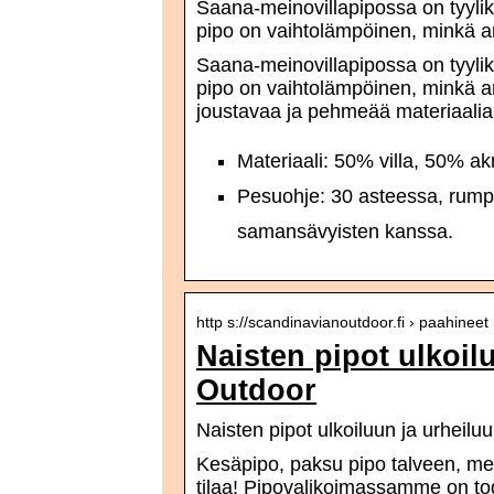
Saana-meinovillapipossa on tyylik
pipo on vaihtolämpöinen, minkä a
Saana-meinovillapipossa on tyylik
pipo on vaihtolämpöinen, minkä an
joustavaa ja pehmeää materiaalia
Materiaali: 50% villa, 50% akr
Pesuohje: 30 asteessa, rumpu
samansävyisten kanssa.
http s://scandinavianoutdoor.fi › paahineet 
Naisten pipot ulkoil
Outdoor
Naisten pipot ulkoiluun ja urheil
Kesäpipo, paksu pipo talveen, meri
tilaa! Pipovalikoimassamme on tod