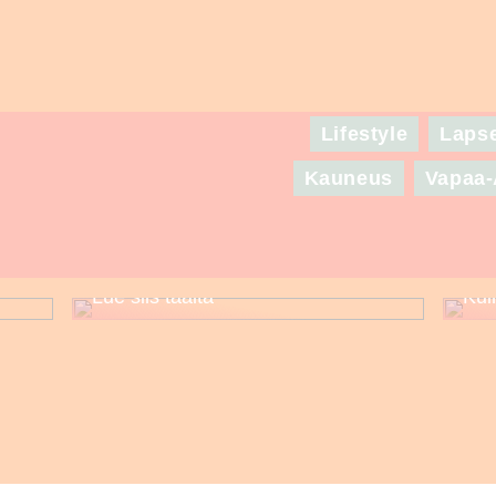
Lifestyle
Laps
Kauneus
Vapaa-
Puuttuuko sinulta asuinspiraatio
set
seuraavaa suurta juhlaa varten? –
Lue siis täältä
Kui