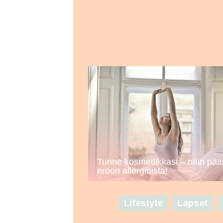
Tunne kosmetiikkasi – näin pää
eroon allergioista!
Lifestyle
Lapset