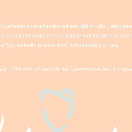
unohtumattoman matkakokemuksen tähtien alla. Lentokon
kä upea kattoikkuna mahdollistavat matkustamisen täysi
ic Sky -lennolle ja anna itsesi kokea matkailun uusi
ky – Finnairin tähtien alla har i gennemsnit fået
4.1
stjer