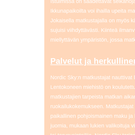
Istuimissa on säädettävät selkänoj
Ikkunapaikoilta voi ihailla upeita ma
Jokaisella matkustajalla on myös k
sujuisi viihdyttävästi. Kiinteä ilma
miellyttävän ympäristön, jossa mat
Palvelut ja herkullin
Nordic Sky:n matkustajat nauttivat 
Lentokoneen miehistö on koulutettu
matkustajien tarpeista matkan aikan
ruokailukokemukseen. Matkustajat vo
paikallinen pohjoismainen maku ja k
juomia, mukaan lukien valikoituja vi