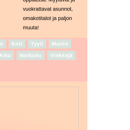
vuokrattavat asunnot,
omakotitalot ja paljon
muuta!
et
Koti
Tyyli
Muoto
Aika
Matkailu
Vinkkejä