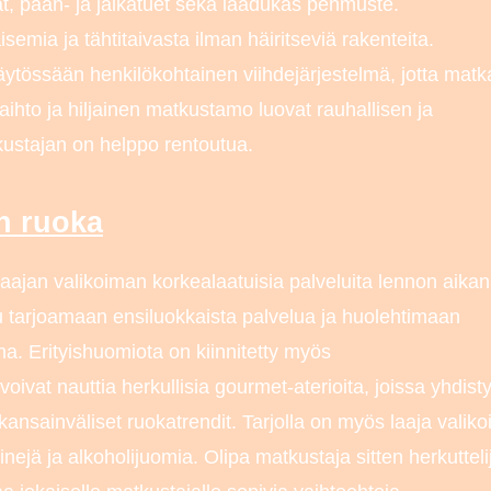
at, pään- ja jalkatuet sekä laadukas pehmuste.
isemia ja tähtitaivasta ilman häiritseviä rakenteita.
äytössään henkilökohtainen viihdejärjestelmä, jotta matk
nvaihto ja hiljainen matkustamo luovat rauhallisen ja
kustajan on helppo rentoutua.
en ruoka
laajan valikoiman korkealaatuisia palveluita lennon aikan
 tarjoamaan ensiluokkaista palvelua ja huolehtimaan
a. Erityishuomiota on kiinnitetty myös
ivat nauttia herkullisia gourmet-aterioita, joissa yhdist
ansainväliset ruokatrendit. Tarjolla on myös laaja valik
inejä ja alkoholijuomia. Olipa matkustaja sitten herkutteli