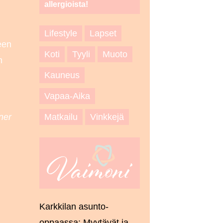
allergioista!
Lifestyle
Lapset
een
Koti
Tyyli
Muoto
n
Kauneus
Vapaa-Aika
Matkailu
Vinkkejä
ner
Karkkilan asunto-
oppaassa: Myytävät ja