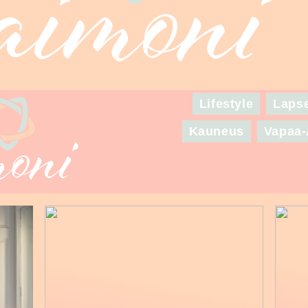
Lifestyle
Laps
Kauneus
Vapaa-