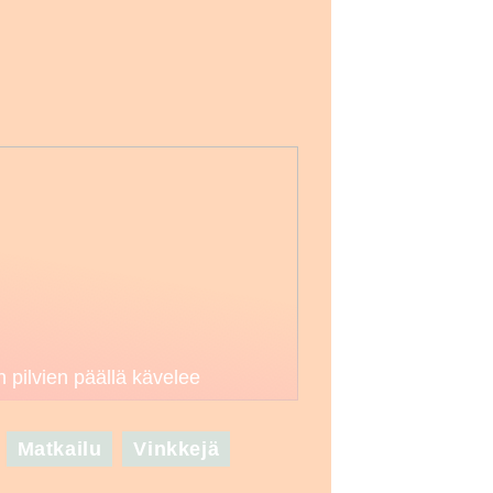
n pilvien päällä kävelee
Matkailu
Vinkkejä