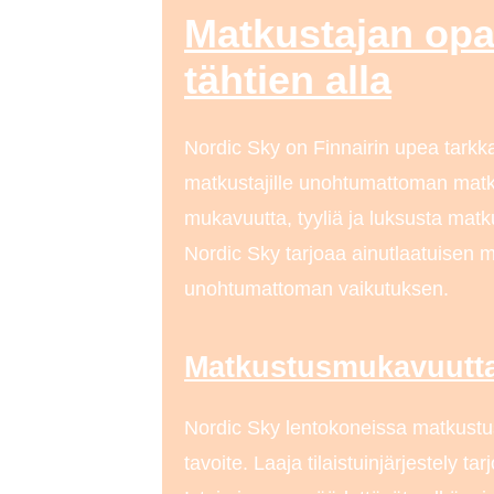
Matkustajan opa
tähtien alla
Nordic Sky on Finnairin upea tarkka
matkustajille unohtumattoman mat
mukavuutta, tyyliä ja luksusta matk
Nordic Sky tarjoaa ainutlaatuisen ma
unohtumattoman vaikutuksen.
Matkustusmukavuutt
Nordic Sky lentokoneissa matkustu
tavoite. Laaja tilaistuinjärjestely t