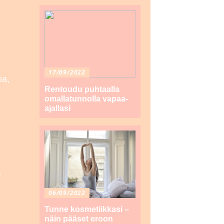
17/09/2022
oa,
Rentoudu puhtaalla
omallatunnolla vapaa-
ajallasi
-
06/09/2022
Tunne kosmetiikkasi –
näin pääset eroon