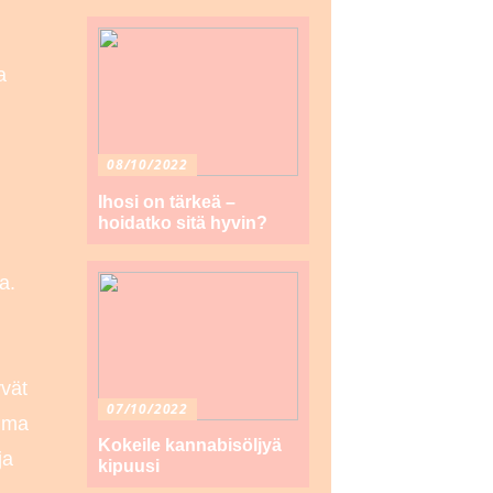
a
08/10/2022
Ihosi on tärkeä –
hoidatko sitä hyvin?
a.
yvät
07/10/2022
oima
Kokeile kannabisöljyä
ja
kipuusi