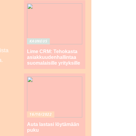
KAUNEUS
ista
Lime CRM: Tehokasta
asiakkuudenhallintaa
a.
suomalaisille yrityksille
16/10/2022
Auta lastasi löytämään
puku