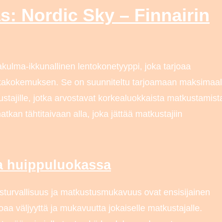
s: Nordic Sky – Finnairin
kulma-ikkunallinen lentokonetyyppi, joka tarjoaa
kakokemuksen. Se on suunniteltu tarjoamaan maksimaal
ustajille, jotka arvostavat korkealuokkaista matkustamist
tkan tähtitaivaan alla, joka jättää matkustajiin
a huippuluokassa
sturvallisuus ja matkustusmukavuus ovat ensisijainen
arjoaa väljyyttä ja mukavuutta jokaiselle matkustajalle.