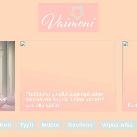
Puuttuuko sinulta asuinspiraatio
set
seuraavaa suurta juhlaa varten? –
Lue siis täältä
Kui
Koti
Tyyli
Muoto
Kauneus
Vapaa-Aika