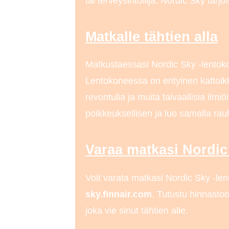
tai terveysintoilija, Nordic Sky tarj
Matkalle tähtien alla
Matkustaessasi Nordic Sky -lentoko
Lentokoneessa on erityinen kattoikku
revontulia ja muita taivaallisia ilm
poikkeuksellisen ja luo samalla rau
Varaa matkasi Nordic
Voit varata matkasi Nordic Sky -len
sky.finnair.com
. Tutustu hinnastoo
joka vie sinut tähtien alle.