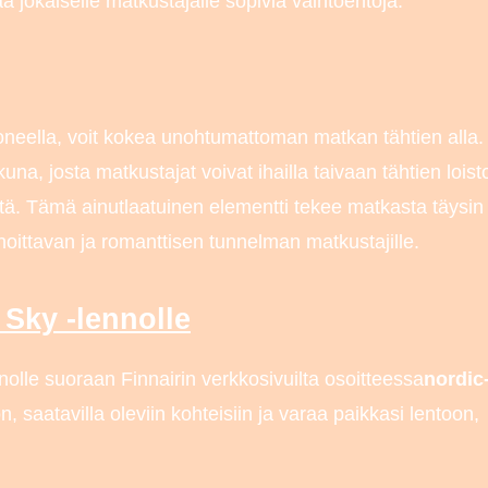
oaa jokaiselle matkustajalle sopivia vaihtoehtoja.
neella, voit kokea unohtumattoman matkan tähtien alla.
na, josta matkustajat voivat ihailla taivaan tähtien loist
iöitä. Tämä ainutlaatuinen elementti tekee matkasta täysin
hoittavan ja romanttisen tunnelman matkustajille.
 Sky -lennolle
nolle suoraan Finnairin verkkosivuilta osoitteessa
nordic
n, saatavilla oleviin kohteisiin ja varaa paikkasi lentoon,