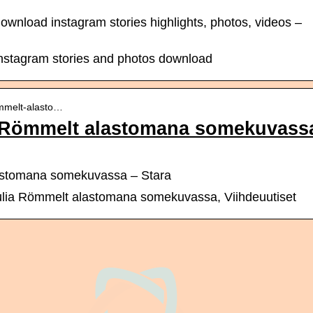
ownload instagram stories highlights, photos, videos –
instagram stories and photos download
rommelt-alasto…
a Römmelt alastomana somekuvass
astomana somekuvassa – Stara
ulia Römmelt alastomana somekuvassa, Viihdeuutiset