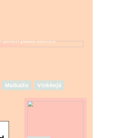
n pilvien päällä kävelee
Matkailu
Vinkkejä