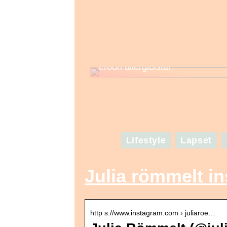
Tunne kosmetiikkasi – näin pää
eroon allergioista!
Lifestyle
Lapset
Julia römmelt i
http s://www.instagram.com › juliaroe…