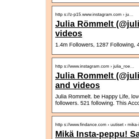
http s://z-p15.www.instagram.com › ju…
Julia Römmelt (@jul
videos
1.4m Followers, 1287 Following,
http s://www.instagram.com › julia_roe…
Julia Rommelt (@jul
and videos
Julia Rommelt. be Happy Life, love
followers. 521 following. This Acco
http s://www.findance.com › uutiset › mik
Mikä Insta-peppu! S