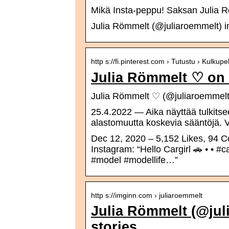
Mikä Insta-peppu! Saksan Julia R
Julia Römmelt (@juliaroemmelt) i
http s://fi.pinterest.com › Tutustu › Kulkupel
Julia Römmelt ♡ on 
Julia Römmelt ♡ (@juliaroemmelt)
25.4.2022 — Aika näyttää tulkitse
alastomuutta koskevia sääntöjä. V
Dec 12, 2020 – 5,152 Likes, 94 
Instagram: “Hello Cargirl 🚗 • • #c
#model #modellife…”
http s://imginn.com › juliaroemmelt
Julia Römmelt (@jul
stories …