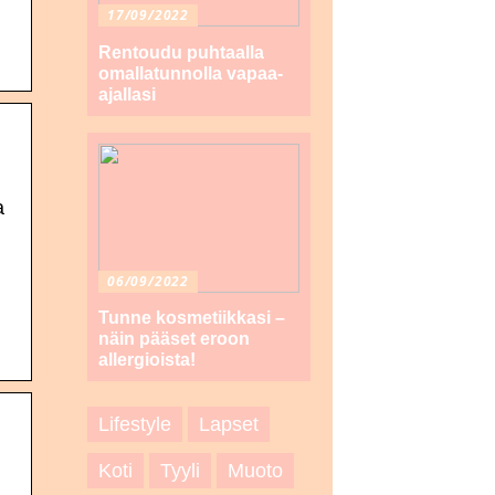
17/09/2022
Rentoudu puhtaalla
omallatunnolla vapaa-
ajallasi
a
06/09/2022
Tunne kosmetiikkasi –
näin pääset eroon
allergioista!
Lifestyle
Lapset
Koti
Tyyli
Muoto