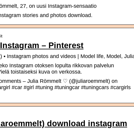
ömmelt, 27, on uusi Instagram-sensaatio
nstagram stories and photos download.
it
Instagram – Pinterest
 • Instagram photos and videos | Model life, Model, Juli
eko Instagram otoksen lopulta rikkovan palvelun
ielä toistaiseksi kuva on verkossa.
Comments – Julia Römmelt ♡ (@juliaroemmelt) on
argirl #car #girl #tuning #tuningcar #tuningcars #cargirls
iaroemmelt) download instagram