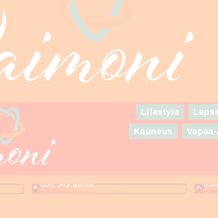
Lifestyle
Laps
Kauneus
Vapaa-
Puuttuuko sinulta asuinspiraatio
set
seuraavaa suurta juhlaa varten? –
Lue siis täältä
Kui