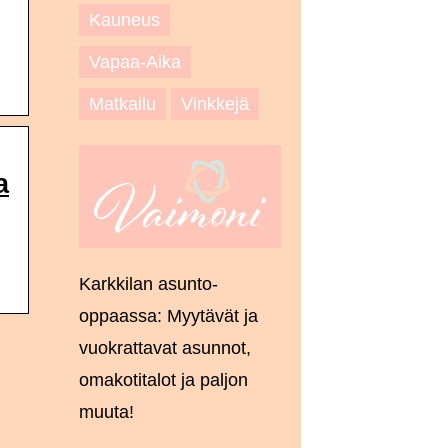
Kauneus
Vapaa-Aika
Matkailu
Vinkkejä
a
Karkkilan asunto-
oppaassa: Myytävät ja
vuokrattavat asunnot,
omakotitalot ja paljon
muuta!