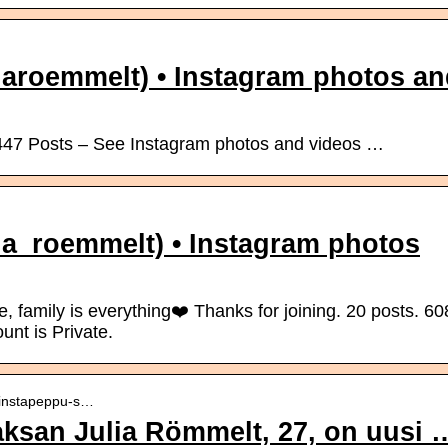
iaroemmelt) • Instagram photos a
 447 Posts – See Instagram photos and videos …
ia_roemmelt) • Instagram photos
, family is everything❤️ Thanks for joining. 20 posts. 60
unt is Private.
a-instapeppu-s…
aksan Julia Römmelt, 27, on uusi 