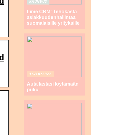
nd
KAUNEUS
Lime CRM: Tehokasta
asiakkuudenhallintaa
suomalaisille yrityksille
nd
16/10/2022
Auta lastasi löytämään
puku