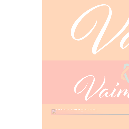
Tunne kosmetiikkasi – näin pää
eroon allergioista!