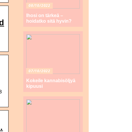
08/10/2022
Ihosi on tärkeä –
nd
hoidatko sitä hyvin?
07/10/2022
Kokeile kannabisöljyä
kipuusi
8
…