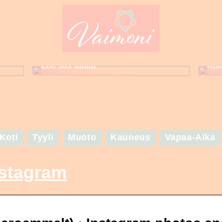
Puuttuuko sinulta asuinspiraatio
set
seuraavaa suurta juhlaa varten? –
Lue siis täältä
Kui
Koti
Tyyli
Muoto
Kauneus
Vapaa-Aika
nstagram