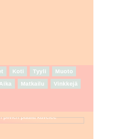
et
Koti
Tyyli
Muoto
Aika
Matkailu
Vinkkejä
n pilvien päällä kävelee