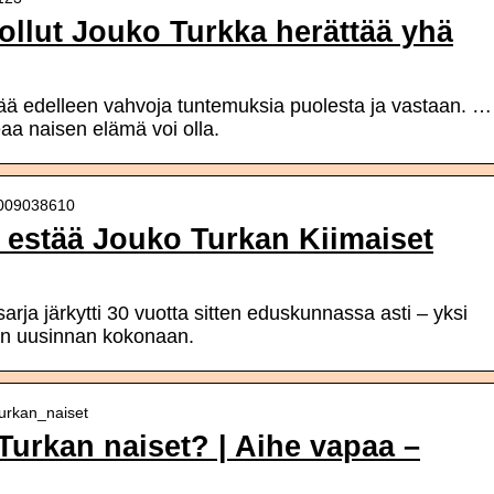
uollut Jouko Turkka herättää yhä
ä edelleen vahvoja tuntemuksia puolesta ja vastaan. …
eaa naisen elämä voi olla.
000009038610
ti estää Jouko Turkan Kiimaiset
rja järkytti 30 vuotta sitten eduskunnassa asti – yksi
jan uusinnan kokonaan.
turkan_naiset
Turkan naiset? | Aihe vapaa –