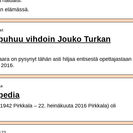
a haluaisi.
an elämässä.
et
 puhuu vihdoin Jouko Turkan
ara on pysynyt tähän asti hiljaa entisestä opettajastaan
ä 2016.
ka
pedia
 1942 Pirkkala – 22. heinäkuuta 2016 Pirkkala) oli
0123