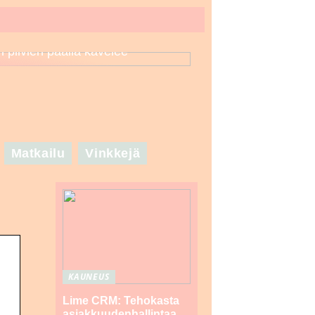
n pilvien päällä kävelee
Matkailu
Vinkkejä
KAUNEUS
Lime CRM: Tehokasta
asiakkuudenhallintaa