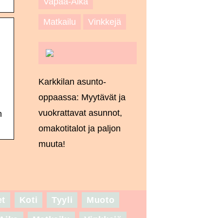
Vapaa-Aika
Matkailu
Vinkkejä
Karkkilan asunto-
oppaassa: Myytävät ja
vuokrattavat asunnot,
n
omakotitalot ja paljon
muuta!
et
Koti
Tyyli
Muoto