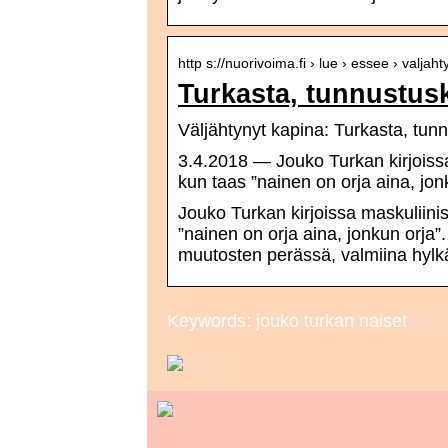
http s://nuorivoima.fi › lue › essee › valja
Turkasta, tunnustusk
Väljähtynyt kapina: Turkasta, tunn
3.4.2018 — Jouko Turkan kirjoissa
kun taas ”nainen on orja aina, jon
Jouko Turkan kirjoissa maskuliini
”nainen on orja aina, jonkun orja”
muutosten perässä, valmiina hylk
Keywords: jouko turkan naiset