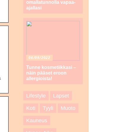
omallatunnolla vapaa-
ajallasi
06/09/2022
Tunne kosmetiikkasi –
näin pääset eroon
a
allergioista!
Lifestyle
Lapset
Koti
Tyyli
Muoto
Kauneus