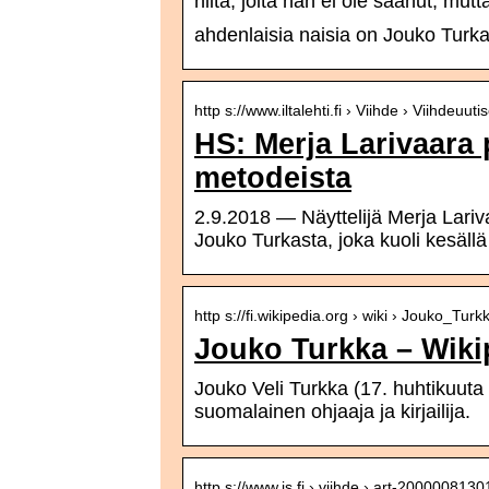
niitä, joita hän ei ole saanut, mutt
ahdenlaisia naisia on Jouko Turk
http s://www.iltalehti.fi › Viihde › Viihdeuutis
HS: Merja Larivaara
metodeista
2.9.2018 — Näyttelijä Merja Lariva
Jouko Turkasta, joka kuoli kesäll
http s://fi.wikipedia.org › wiki › Jouko_Turk
Jouko Turkka – Wiki
Jouko Veli Turkka (17. huhtikuuta
suomalainen ohjaaja ja kirjailija.
http s://www.is.fi › viihde › art-200000813