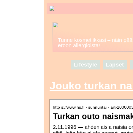
Tunne kosmetiikkasi – näin pää
eroon allergioista!
Lifestyle
Lapset
Jouko turkan na
http s://www.hs.fi › sunnuntai › art-20000
Turkan outo naismak
2.11.1996 — ahdenlaisia naisia o