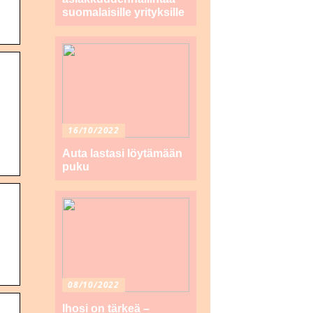
suomalaisille yrityksille
16/10/2022
Auta lastasi löytämään
puku
08/10/2022
Ihosi on tärkeä –