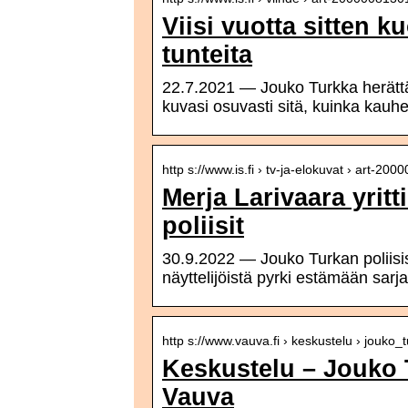
Viisi vuotta sitten k
tunteita
22.7.2021 — Jouko Turkka herättä
kuvasi osuvasti sitä, kuinka kauh
http s://www.is.fi › tv-ja-elokuvat › art-2
Merja Larivaara yrit
poliisit
30.9.2022 — Jouko Turkan poliisisa
näyttelijöistä pyrki estämään sar
http s://www.vauva.fi › keskustelu › jouko_
Keskustelu – Jouko 
Vauva