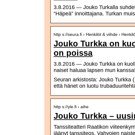
3.8.2016 — Jouko Turkalla suhdet
“Häpeä” innoittajana. Turkan mui
http s://seura.fi › Henkilöt & viihde › Henkil
Jouko Turkka on kuo
on poissa
3.8.2016 — Jouko Turkka on kuoll
naiset haluaa lapsen mun kanssa!
Seuran arkistosta: Jouko Turkka (
että hänet on luotu trubaduuritehtä
http s://yle.fi › aihe
Jouko Turkka – uusim
Tanssiteatteri Raatikon viiteen
jäänyt tanssiteos. Vahvojen naiste