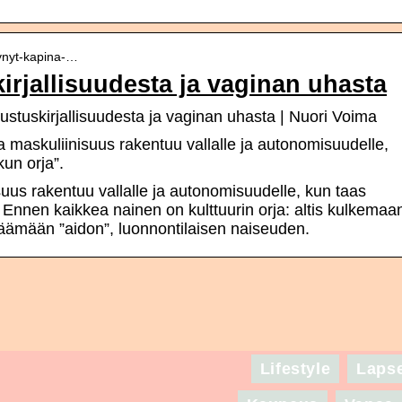
htynyt-kapina-…
irjallisuudesta ja vaginan uhasta
ustuskirjallisuudesta ja vaginan uhasta | Nuori Voima
 maskuliinisuus rakentuu vallalle ja autonomisuudelle,
kun orja”.
suus rakentuu vallalle ja autonomisuudelle, kun taas
. Ennen kaikkea nainen on kulttuurin orja: altis kulkemaa
äämään ”aidon”, luonnontilaisen naiseuden.
Lifestyle
Laps