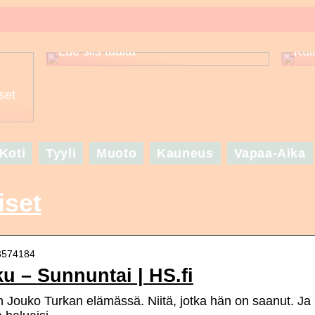
Puuttuuko sinulta asuinspiraatio
seuraavaa suurta juhlaa varten? –
Lue siis täältä
Kui
set
Koti
Tyyli
Muoto
Kauneus
Vapaa-Aika
iset
03574184
u – Sunnuntai | HS.fi
n Jouko Turkan elämässä. Niitä, jotka hän on saanut. Ja