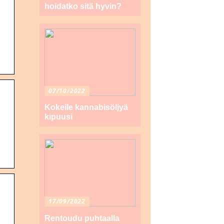
hoidatko sitä hyvin?
07/10/2022
Kokeile kannabisöljyä
kipuusi
17/09/2022
Rentoudu puhtaalla