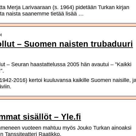
ta Merja Larivaaraan (s. 1964) pidetään Turkan kirjan
sta naista saanemme tietää lisää …
öt
llut – Suomen naisten trubaduuri
ut – Seuran haastattelussa 2005 hän avautui – ”Kaikki
”.
1942-2016) kertoi kuuluvansa kaikille Suomen naisille, j
viin.
mat sisällöt – Yle.fi
kymmeneen vuoteen mahtuu myös Jouko Turkan ainoaksi
n Tanssiteatteri Raatikko.