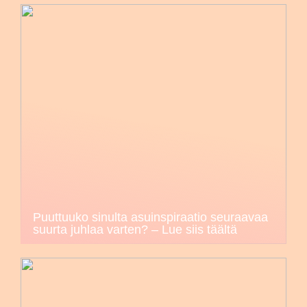
Puuttuuko sinulta asuinspiraatio seuraavaa
suurta juhlaa varten? – Lue siis täältä