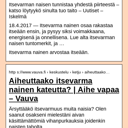
Itsevarman naisen tunnistaa yhdestä piirteestä –
katso löytyykö sinulta tuo taito – Uutiset –
Iskelmä
18.4.2017 — Itsevarma nainen osaa rakastaa
itseään ensin, ja pysyy siksi voimakkaana,
energisenä ja onnellisena. Lue alta itsevarman
naisen tuntomerkit, ja …
Itsevarma nainen arvostaa itseään.
http s://www.vauva.fi › keskustelu › ketju › aiheuttaako…
Aiheuttaako itsevarma
nainen kateutta? | Aihe vapaa
– Vauva
Ärsyttääkö itsevarmuus muita naisia? Olen
saanut osakseni mielestäni aivan
käsittämättömiä vihanpurkauksia joidenkin
naisten taholta, …