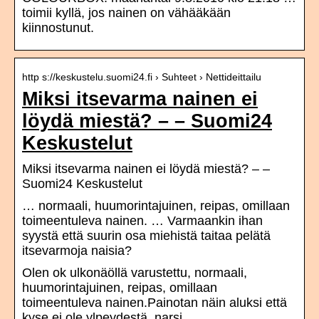
toimii kyllä, jos nainen on vähääkään
kiinnostunut.
http s://keskustelu.suomi24.fi › Suhteet › Nettideittailu
Miksi itsevarma nainen ei
löydä miestä? – – Suomi24
Keskustelut
Miksi itsevarma nainen ei löydä miestä? – –
Suomi24 Keskustelut
… normaali, huumorintajuinen, reipas, omillaan
toimeentuleva nainen. … Varmaankin ihan
syystä että suurin osa miehistä taitaa pelätä
itsevarmoja naisia?
Olen ok ulkonäöllä varustettu, normaali,
huumorintajuinen, reipas, omillaan
toimeentuleva nainen.Painotan näin aluksi että
kyse ei ole ylpeydestä, narsi…