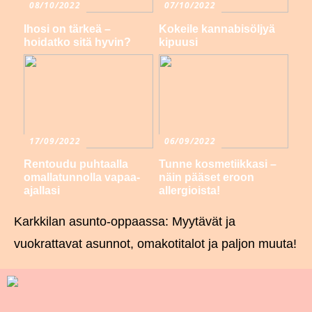
08/10/2022
07/10/2022
Ihosi on tärkeä –
Kokeile kannabisöljyä
hoidatko sitä hyvin?
kipuusi
17/09/2022
06/09/2022
Rentoudu puhtaalla
Tunne kosmetiikkasi –
omallatunnolla vapaa-
näin pääset eroon
ajallasi
allergioista!
Karkkilan asunto-oppaassa: Myytävät ja
vuokrattavat asunnot, omakotitalot ja paljon muuta!