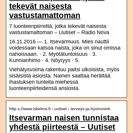
tekevät naisesta
vastustamattoman
7 luonteenpiirrettä, jotka tekevät naisesta
vastustamattoman – Uutiset – Radio Nova
16.11.2016 — 1. Itsevarmuus. Mies nauttii
voidessaan katsoa naista, joka on sinut omissa
nahoissaan. · 2. Myötätuntoisuus · 3.
Kunnianhimo · 4. Nöyryys · 5.
Viehätysvoima rakentuu paitsi ulkoisista, myös
sisäisistä asioista. Nainen saattaa herättää
ihastuksen tunteita miehessä
luonteenpiirteidensä ansiosta.
http s://www.iskelma.fi › uutiset › terveys-ja-hyvinvointi
Itsevarman naisen tunnistaa
yhdestä piirteestä – Uutiset