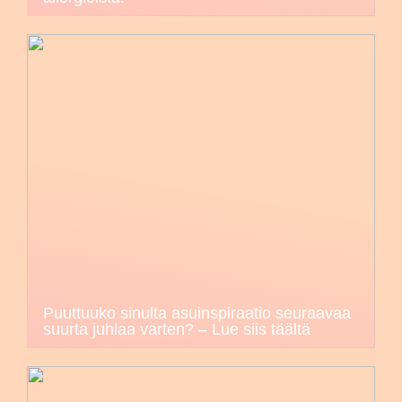
Puuttuuko sinulta asuinspiraatio seuraavaa
suurta juhlaa varten? – Lue siis täältä