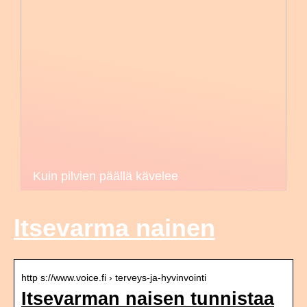
Kuin pilvien päällä kävelee
Itsevarma nainen
http s://www.voice.fi › terveys-ja-hyvinvointi
Itsevarman naisen tunnistaa