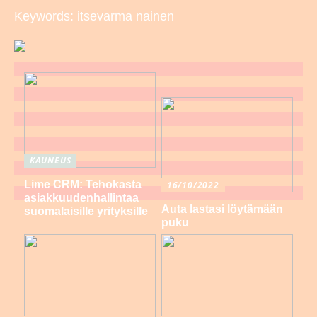
Keywords: itsevarma nainen
KAUNEUS
Lime CRM: Tehokasta
16/10/2022
asiakkuudenhallintaa
Auta lastasi löytämään
suomalaisille yrityksille
puku