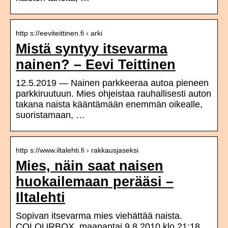
http s://eeviteittinen.fi › arki
Mistä syntyy itsevarma
nainen? – Eevi Teittinen
12.5.2019 — Nainen parkkeeraa autoa pieneen
parkkiruutuun. Mies ohjeistaa rauhallisesti auton
takana naista kääntämään enemmän oikealle,
suoristamaan, …
http s://www.iltalehti.fi › rakkausjaseksi
Mies, näin saat naisen
huokailemaan perääsi –
Iltalehti
Sopivan itsevarma mies viehättää naista.
COLOURBOX. maanantai 9.8.2010 klo 21:18 …