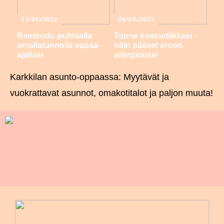
17/09/2022
06/09/2022
Rentoudu puhtaalla
Tunne kosmetiikkasi –
omallatunnolla vapaa-
näin pääset eroon
ajallasi
allergioista!
Karkkilan asunto-oppaassa: Myytävät ja
vuokrattavat asunnot, omakotitalot ja paljon muuta!