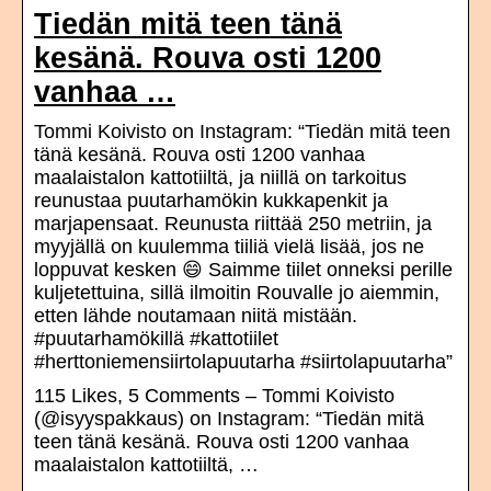
Tiedän mitä teen tänä
kesänä. Rouva osti 1200
vanhaa …
Tommi Koivisto on Instagram: “Tiedän mitä teen
tänä kesänä. Rouva osti 1200 vanhaa
maalaistalon kattotiiltä, ja niillä on tarkoitus
reunustaa puutarhamökin kukkapenkit ja
marjapensaat. Reunusta riittää 250 metriin, ja
myyjällä on kuulemma tiiliä vielä lisää, jos ne
loppuvat kesken 😄 Saimme tiilet onneksi perille
kuljetettuina, sillä ilmoitin Rouvalle jo aiemmin,
etten lähde noutamaan niitä mistään.
#puutarhamökillä #kattotiilet
#herttoniemensiirtolapuutarha #siirtolapuutarha”
115 Likes, 5 Comments – Tommi Koivisto
(@isyyspakkaus) on Instagram: “Tiedän mitä
teen tänä kesänä. Rouva osti 1200 vanhaa
maalaistalon kattotiiltä, …