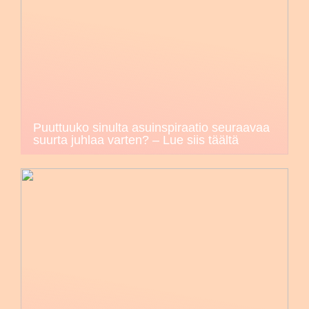
Puuttuuko sinulta asuinspiraatio seuraavaa
suurta juhlaa varten? – Lue siis täältä