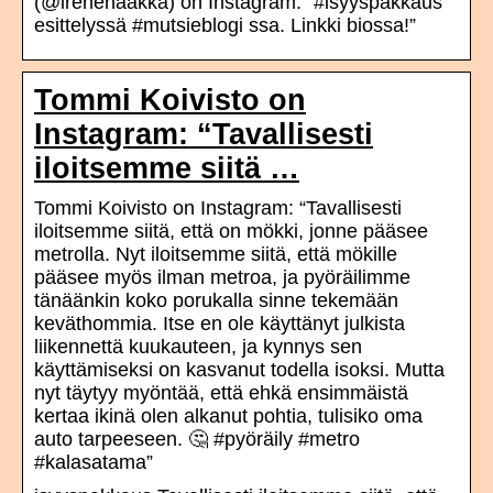
(@irenenaakka) on Instagram: “#isyyspakkaus
esittelyssä #mutsieblogi ssa. Linkki biossa!”
Tommi Koivisto on
Instagram: “Tavallisesti
iloitsemme siitä …
Tommi Koivisto on Instagram: “Tavallisesti
iloitsemme siitä, että on mökki, jonne pääsee
metrolla. Nyt iloitsemme siitä, että mökille
pääsee myös ilman metroa, ja pyöräilimme
tänäänkin koko porukalla sinne tekemään
keväthommia. Itse en ole käyttänyt julkista
liikennettä kuukauteen, ja kynnys sen
käyttämiseksi on kasvanut todella isoksi. Mutta
nyt täytyy myöntää, että ehkä ensimmäistä
kertaa ikinä olen alkanut pohtia, tulisiko oma
auto tarpeeseen. 🤔 #pyöräily #metro
#kalasatama”