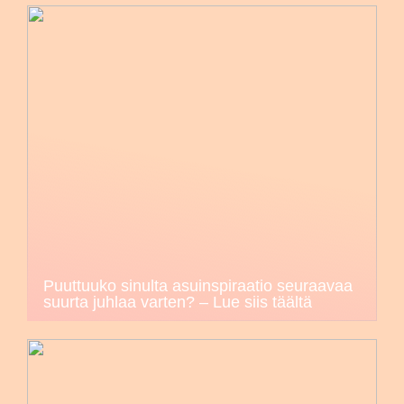
Puuttuuko sinulta asuinspiraatio seuraavaa
suurta juhlaa varten? – Lue siis täältä