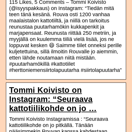
115 Likes, 5 Comments – Tommi Koivisto
(@isyyspakkaus) on Instagram: “Tiedän mitä
teen tänä kesänä. Rouva osti 1200 vanhaa
maalaistalon kattotiiltä, ja niillä on tarkoitus
reunustaa puutarhamökin kukkapenkit ja
marjapensaat. Reunusta riittää 250 metriin, ja
myyjällä on kuulemma tiiliä vielä lisää, jos ne
loppuvat kesken 😄 Saimme tiilet onneksi perille
kuljetettuina, sillä ilmoitin Rouvalle jo aiemmin,
etten lähde noutamaan niitä mistään.
#puutarhamökillä #kattotiilet
#herttoniemensiirtolapuutarha #siirtolapuutarha”
Tommi Koivisto on
Instagram: “Seuraava
kattotiilikohde on jo …
Tommi Koivisto Instagramissa : “Seuraava
kattotiilikohde on jo pitkällä. Tänään
pääsimmekin Rouvan kanssa kahdestaan