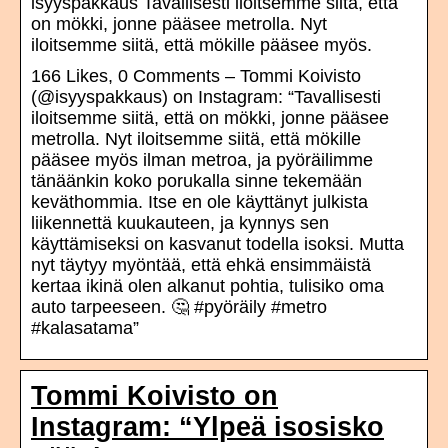
isyyspakkaus Tavallisesti iloitsemme siitä, että
on mökki, jonne pääsee metrolla. Nyt
iloitsemme siitä, että mökille pääsee myös.
166 Likes, 0 Comments – Tommi Koivisto
(@isyyspakkaus) on Instagram: “Tavallisesti
iloitsemme siitä, että on mökki, jonne pääsee
metrolla. Nyt iloitsemme siitä, että mökille
pääsee myös ilman metroa, ja pyöräilimme
tänäänkin koko porukalla sinne tekemään
keväthommia. Itse en ole käyttänyt julkista
liikennettä kuukauteen, ja kynnys sen
käyttämiseksi on kasvanut todella isoksi. Mutta
nyt täytyy myöntää, että ehkä ensimmäistä
kertaa ikinä olen alkanut pohtia, tulisiko oma
auto tarpeeseen. 🤔 #pyöräily #metro
#kalasatama”
Tommi Koivisto on
Instagram: “Ylpeä isosisko