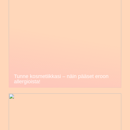
Tunne kosmetiikkasi – näin pääset eroon
allergioista!