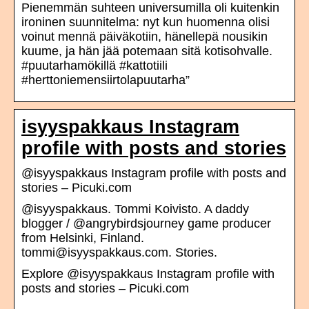
Pienemmän suhteen universumilla oli kuitenkin
ironinen suunnitelma: nyt kun huomenna olisi
voinut mennä päiväkotiin, hänellepä nousikin
kuume, ja hän jää potemaan sitä kotisohvalle.
#puutarhamökillä #kattotiili
#herttoniemensiirtolapuutarha”
isyyspakkaus Instagram
profile with posts and stories
@isyyspakkaus Instagram profile with posts and
stories – Picuki.com
@isyyspakkaus. Tommi Koivisto. A daddy
blogger / @angrybirdsjourney game producer
from Helsinki, Finland.
tommi@isyyspakkaus.com. Stories.
Explore @isyyspakkaus Instagram profile with
posts and stories – Picuki.com