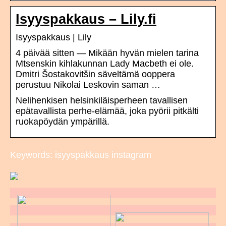
Isyyspakkaus – Lily.fi
Isyyspakkaus | Lily
4 päivää sitten — Mikään hyvän mielen tarina
Mtsenskin kihlakunnan Lady Macbeth ei ole.
Dmitri Šostakovitšin säveltämä ooppera
perustuu Nikolai Leskovin saman …
Nelihenkisen helsinkiläisperheen tavallisen
epätavallista perhe-elämää, joka pyörii pitkälti
ruokapöydän ympärillä.
Keywords: isyyspakkaus instagram