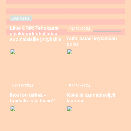
KAUNEUS
Lime CRM: Tehokasta
16/10/2022
asiakkuudenhallintaa
Auta lastasi löytämään
suomalaisille yrityksille
puku
08/10/2022
07/10/2022
Ihosi on tärkeä –
Kokeile kannabisöljyä
hoidatko sitä hyvin?
kipuusi