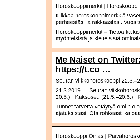
Horoskooppimerkit | Horoskooppi
Klikkaa horoskooppimerkkiä vasem
perheestäsi ja rakkaastasi. Vuosi
Horoskooppimerkit – Tietoa kaiki
myönteisistä ja kielteisistä ominais
Me Naiset on Twitter
https://t.co …
Seuran viikkohoroskooppi 22.3.–28
21.3.2019 — Seuran viikkohoroskoo
20.5.) · Kaksoset. (21.5.–20.6.) ·
Tunnet tarvetta vetäytyä omiin ol
ajatuksistasi. Ota rohkeasti kaipaa
Horoskooppi Oinas | Päivähorosk