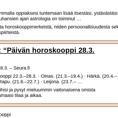
malla oppiaksesi tuntemaan lisää itsestäsi, ystävästäsi
tuhansien ajan astrologia on toiminut …
sta horoskooppimerkeistä, niiden persoonallisuudesta se
piirteistä.
: “Päivän horoskooppi 28.3.
.3. – Seura.fi
ppi 22.3.–28.3. · Oinas. (21.3.–19.4.) · Härkä. (20.4.–
 Rapu. (21.6.–22.7.) · Leijona. (23.7.– …
oihisi ja pysyt mieluummin vaitonaisena omista
maasi tilaa ja aikaa.
ooppi