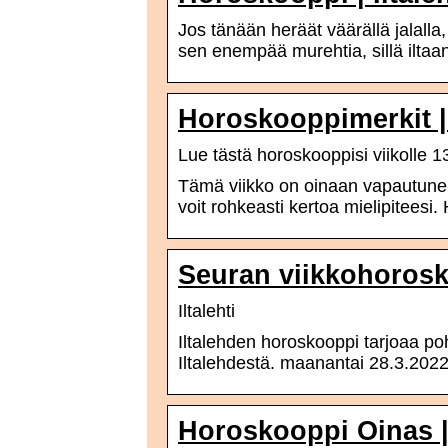
Jos tänään heräät väärällä jalalla
sen enempää murehtia, sillä ilt
Horoskooppimerkit 
Lue tästä horoskooppisi viikolle 1
Tämä viikko on oinaan vapautuneis
voit rohkeasti kertoa mielipiteesi
Seuran viikkohorosko
Iltalehti
Iltalehden horoskooppi tarjoaa po
Iltalehdestä. maanantai 28.3.202
Horoskooppi Oinas |