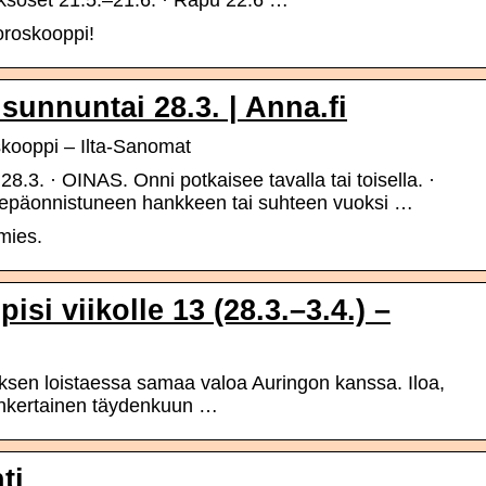
Kaksoset 21.5.–21.6. · Rapu 22.6 …
oroskooppi!
unnuntai 28.3. | Anna.fi
kooppi – Ilta-Sanomat
.3. · OINAS. Onni potkaisee tavalla tai toisella. ·
epäonnistuneen hankkeen tai suhteen vuoksi …
mies.
si viikolle 13 (28.3.–3.4.) –
sen loistaessa samaa valoa Auringon kanssa. Iloa,
mänkertainen täydenkuun …
ti