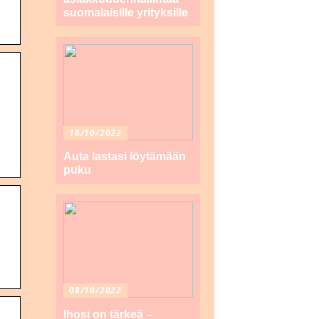
suomalaisille yrityksille
16/10/2022
Auta lastasi löytämään
puku
08/10/2022
Ihosi on tärkeä –