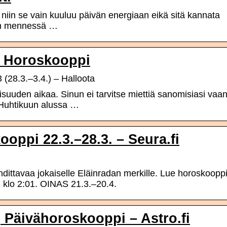
, niin se vain kuuluu päivän energiaan eikä sitä kannata
aan mennessä …
| Horoskooppi
3 (28.3.–3.4.) – Halloota
uuden aikaa. Sinun ei tarvitse miettiä sanomisiasi vaa
. Huhtikuun alussa …
oppi 22.3.–28.3. – Seura.fi
hdittavaa jokaiselle Eläinradan merkille. Lue horoskooppi
2 klo 2:01. OINAS 21.3.–20.4.
 Päivähoroskooppi – Astro.fi