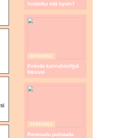
hoidatko sitä hyvin?
07/10/2022
n
Kokeile kannabisöljyä
kipuusi
si
17/09/2022
Rentoudu puhtaalla