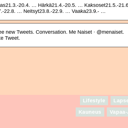
as21.3.-20.4. … Härkä21.4.-20.5. … Kaksoset21.5.-21.6
.-22.8. … Neitsyt23.8.-22.9. … Vaaka23.9.- …
See new Tweets. Conversation. Me Naiset · @menaiset.
te Tweet.
Lifestyle
Laps
Kauneus
Vapaa-