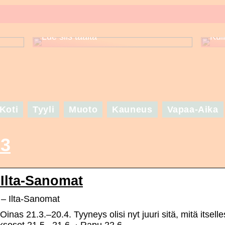
Puuttuuko sinulta asuinspiraatio
set
seuraavaa suurta juhlaa varten? –
Lue siis täältä
Kui
Koti
Tyyli
Muoto
Kauneus
Vapaa-Aika
.3
 Ilta-Sanomat
 – Ilta-Sanomat
nas 21.3.–20.4. Tyyneys olisi nyt juuri sitä, mitä itselle