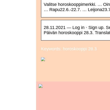
Valitse horoskooppimerkki. … Oin
… Rapu22.6.-22.7. … Leijona23.7
28.11.2021 — Log in · Sign up. 
Päivän horoskooppi 28.3. Transla
Keywords: horoskooppi 28.3