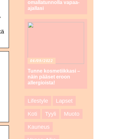
omallatunnolla vapaa-
ajallasi
,
kä
06/09/2022
Tunne kosmetiikkasi –
näin pääset eroon
allergioista!
Lifestyle
Lapset
Koti
Tyyli
Muoto
Kauneus