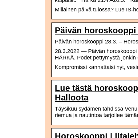
kaipaisit. · Härkä 21.4.–20.5. · 
Millainen päivä tulossa? Lue IS-h
Päivän horoskooppi s
Päivän horoskooppi 28.3. – Horos
28.3.2022 — Päivän horoskooppi 28
HÄRKÄ. Podet pettymystä jonkin 
Kompromissi kannattaisi nyt, vesi
Lue tästä horoskooppi
Halloota
Täysikuu sydämen tahdissa Venuk
riemua ja nautintoa tarjoilee tä
Horoskooppi | Iltaleh