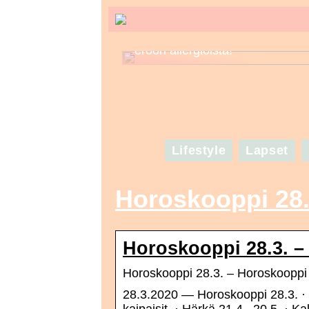
Tunne kosmetiikkasi – näin pää
eroon allergioista!
Lifestyle
Lapset
Horoskooppi 28
Horoskooppi 28.3. –
Horoskooppi 28.3. – Horoskooppi
28.3.2020 — Horoskooppi 28.3. · Oi