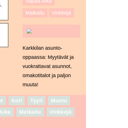
Vapaa-Aika
.
Matkailu
Vinkkejä
Karkkilan asunto-
oppaassa: Myytävät ja
vuokrattavat asunnot,
omakotitalot ja paljon
muuta!
et
Koti
Tyyli
Muoto
Aika
Matkailu
Vinkkejä