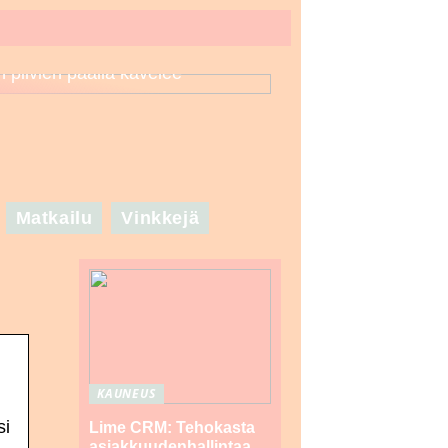
n pilvien päällä kävelee
Matkailu
Vinkkejä
KAUNEUS
si
Lime CRM: Tehokasta
asiakkuudenhallintaa