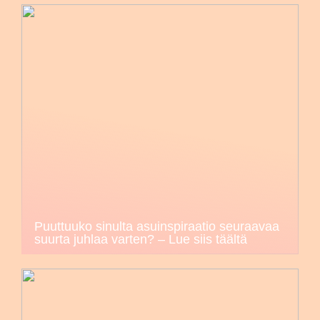
Puuttuuko sinulta asuinspiraatio seuraavaa
suurta juhlaa varten? – Lue siis täältä