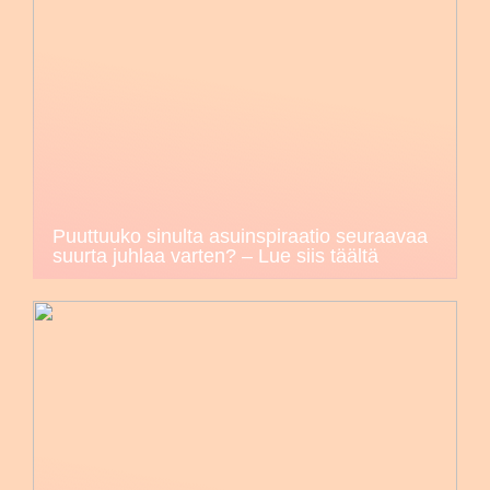
Puuttuuko sinulta asuinspiraatio seuraavaa
suurta juhlaa varten? – Lue siis täältä