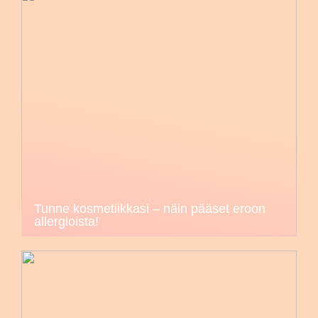
Tunne kosmetiikkasi – näin pääset eroon
allergioista!