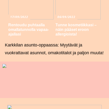
17/09/2022
06/09/2022
Rentoudu puhtaalla
Tunne kosmetiikkasi –
omallatunnolla vapaa-
näin pääset eroon
ajallasi
allergioista!
Karkkilan asunto-oppaassa: Myytävät ja
vuokrattavat asunnot, omakotitalot ja paljon muuta!