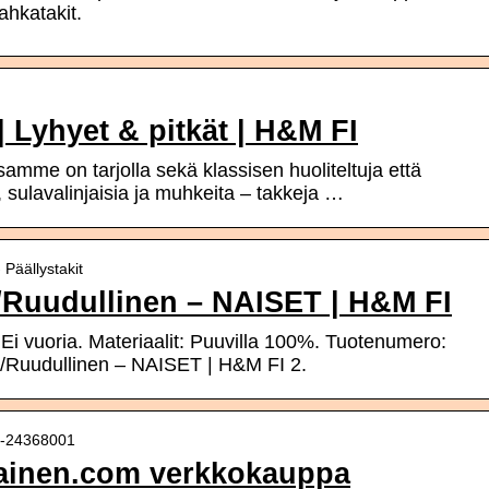
nahkatakit.
 | Lyhyet & pitkät | H&M FI
mme on tarjolla sekä klassisen huoliteltuja että
ä, sulavalinjaisia ja muhkeita – takkeja …
 Päällystakit
e/Ruudullinen – NAISET | H&M FI
 Ei vuoria. Materiaalit: Puuvilla 100%. Tuotenumero:
e/Ruudullinen – NAISET | H&M FI 2.
it-24368001
kkainen.com verkkokauppa