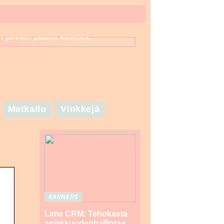
n pilvien päällä kävelee
Matkailu
Vinkkejä
KAUNEUS
Lime CRM: Tehokasta
asiakkuudenhallintaa