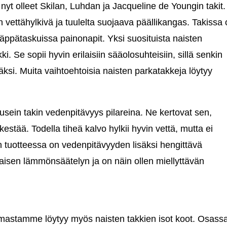
nyt olleet Skilan, Luhdan ja Jacqueline de Youngin takit.
 vettähylkivä ja tuulelta suojaava päällikangas. Takissa
a läppätaskuissa painonapit. Yksi suosituista naisten
 Se sopii hyvin erilaisiin sääolosuhteisiin, sillä senkin
väksi. Muita vaihtoehtoisia naisten parkatakkeja löytyy
usein takin vedenpitävyys pilareina. Ne kertovat sen,
estää. Todella tiheä kalvo hylkii hyvin vettä, mutta ei
un tuotteessa on vedenpitävyyden lisäksi hengittävä
maisen lämmönsäätelyn ja on näin ollen miellyttävän
oimastamme löytyy myös naisten takkien isot koot. Osass