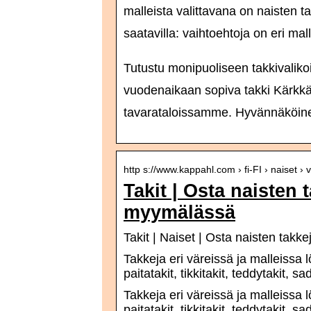
malleista valittavana on naisten t
saatavilla: vaihtoehtoja on eri mall
Tutustu monipuoliseen takkivaliko
vuodenaikaan sopiva takki Kärkkä
tavarataloissamme. Hyvännäköinen 
http s://www.kappahl.com › fi-FI › naiset › 
Takit | Osta naisten
myymälässä
Takit | Naiset | Osta naisten ta
Takkeja eri väreissä ja malleissa lö
paitatakit, tikkitakit, teddytakit, s
Takkeja eri väreissä ja malleissa lö
paitatakit, tikkitakit, teddytakit, s