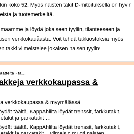
akin koko 52. Myös naisten takit D-mitoituksella on hyvin
eista ja tuotemerkeiltä.
imaamme ja löydä jokaiseen tyyliin, tilanteeseen ja
isen verkkokauåasta. Voit tehdä takkiostoksia myös
takki viimeistelee jokaisen naisen tyylin!
vaatteita › ta…
 takkeja verkkokaupassa &
kkeja verkkokaupassa & myymälässä
ydät täältä. KappAhlilta löydät trenssit, farkkutakit,
adetakit ja parkatakit …
ydät täältä. KappAhlilta löydät trenssit, farkkutakit,
adetakit ja parkatakit – viimeisin muoti naisten