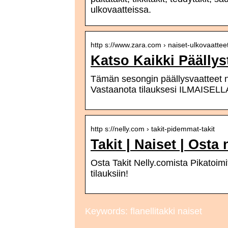
ulkovaatteissa.
http s://www.zara.com › naiset-ulkovaattee
Katso Kaikki Päällys
Tämän sesongin päällysvaatteet n
Vastaanota tilauksesi ILMAISE
http s://nelly.com › takit-pidemmat-takit
Takit | Naiset | Osta
Osta Takit Nelly.comista Pikatoimi
tilauksiin!
Keywords: flanellitakki naiset