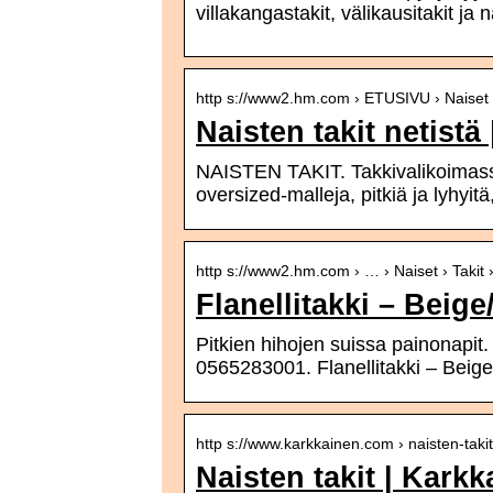
villakangastakit, välikausitakit ja 
http s://www2.hm.com › ETUSIVU › Naiset
Naisten takit netistä
NAISTEN TAKIT. Takkivalikoimassa
oversized-malleja, pitkiä ja lyhyit
http s://www2.hm.com › … › Naiset › Takit ›
Flanellitakki – Beig
Pitkien hihojen suissa painonapit.
0565283001. Flanellitakki – Beig
http s://www.karkkainen.com › naisten-tak
Naisten takit | Kar