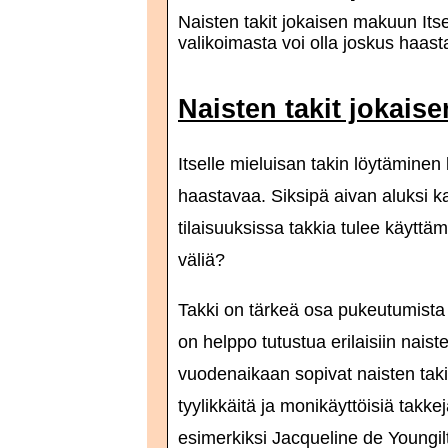
Naisten takit jokaisen makuun Itse
valikoimasta voi olla joskus haast
Naisten takit jokai
Itselle mieluisan takin löytäminen 
haastavaa. Siksipä aivan aluksi ka
tilaisuuksissa takkia tulee käyttäm
väliä?
Takki on tärkeä osa pukeutumist
on helppo tutustua erilaisiin nais
vuodenaikaan sopivat naisten taki
tyylikkäitä ja monikäyttöisiä takkej
esimerkiksi Jacqueline de Youngilta