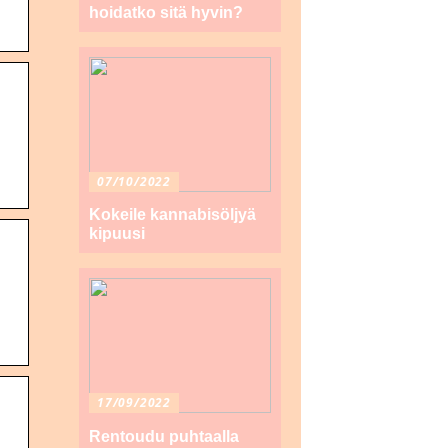
hoidatko sitä hyvin?
07/10/2022
Kokeile kannabisöljyä
kipuusi
17/09/2022
Rentoudu puhtaalla