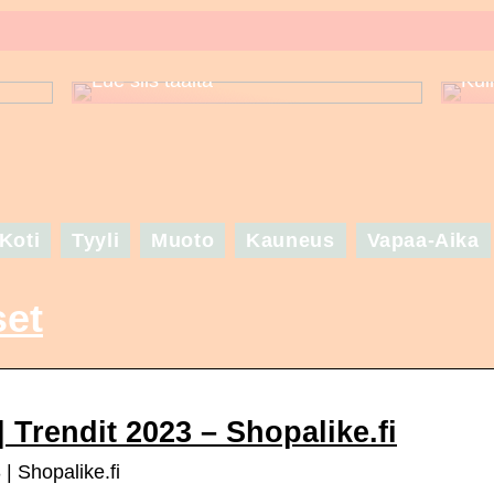
Puuttuuko sinulta asuinspiraatio
set
seuraavaa suurta juhlaa varten? –
Lue siis täältä
Kui
Koti
Tyyli
Muoto
Kauneus
Vapaa-Aika
set
 | Trendit 2023 – Shopalike.fi
 | Shopalike.fi