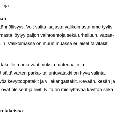
leja.
aan
ännöllisyys. Voit valita laajasta valikoimastamme tyylisi
imasta löytyy paljon vaihtoehtoja sekä urheiluun, vapaa-
siin. Valikoimassa on muun muassa erilaiset talvitakit,
n takeille monia vaatimuksia materiaalin ja
säitä varten parka- tai untuvatakki on hyvä valinta.
ös kevyttoppatakit ja villakangastakit. Kevään, kesän ja
vat bleiserit ja liivit. Niitä on miellyttävää käyttää sekä
en takeissa