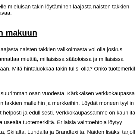
lle mieluisan takin löytäminen laajasta naisten takkien
avaa.
sen makuun
laajasta naisten takkien valikoimasta voi olla joskus
nnattaa miettiä, millaisissa sääoloissa ja millaisissa
ään. Mitä hintaluokkaa takin tulisi olla? Onko tuotemerkil
a suurimman osan vuodesta. Kärkkäisen verkkokaupassa
ten takkien malleihin ja merkkeihin. Löydät moneen tyyliin 
t helposti ja edullisesti. Verkkokaupassamme on kauniita
a usealta tuotemerkiltä. Erilaisia vaihtoehtoja löytyy
, Skilalta, Luhdalta ja Brandtexilta. Näiden lisäksi tarjol