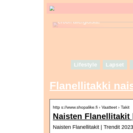
Tunne kosmetiikkasi – näin pää
eroon allergioista!
Lifestyle
Lapset
Flanellitakki nai
http s://www.shopalike.fi › Vaatteet › Takit
Naisten Flanellitakit
Naisten Flanellitakit | Trendit 2023