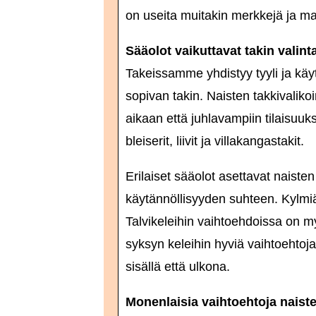
on useita muitakin merkkejä ja mal
Sääolot vaikuttavat takin valint
Takeissamme yhdistyy tyyli ja käyt
sopivan takin. Naisten takkivaliko
aikaan että juhlavampiin tilaisuuk
bleiserit, liivit ja villakangastakit.
Erilaiset sääolot asettavat naiste
käytännöllisyyden suhteen. Kylmiä 
Talvikeleihin vaihtoehdoissa on my
syksyn keleihin hyviä vaihtoehtoja o
sisällä että ulkona.
Monenlaisia vaihtoehtoja naist