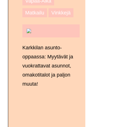
Vapaa-Aika
Matkailu
Vinkkejä
Karkkilan asunto-
oppaassa: Myytävät ja
vuokrattavat asunnot,
omakotitalot ja paljon
muuta!