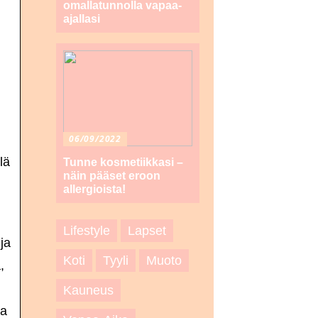
omallatunnolla vapaa-
ajallasi
06/09/2022
lä
Tunne kosmetiikkasi –
näin pääset eroon
allergioista!
Lifestyle
Lapset
ja
Koti
Tyyli
Muoto
,
Kauneus
la