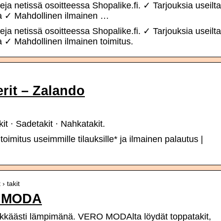
keja netissä osoitteessa Shopalike.fi. ✓ Tarjouksia useilta
ma ✓ Mahdollinen ilmainen …
keja netissä osoitteessa Shopalike.fi. ✓ Tarjouksia useilta
 ✓ Mahdollinen ilmainen toimitus.
erit – Zalando
kit · Sadetakit · Nahkatakit.
 toimitus useimmille tilauksille* ja ilmainen palautus |
› takit
O MODA
likkäästi lämpimänä. VERO MODAlta löydät toppatakit,