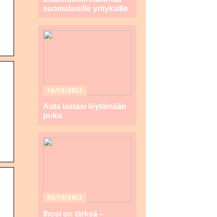
suomalaisille yrityksille
16/10/2022
Auta lastasi löytämään
puku
08/10/2022
Ihosi on tärkeä –