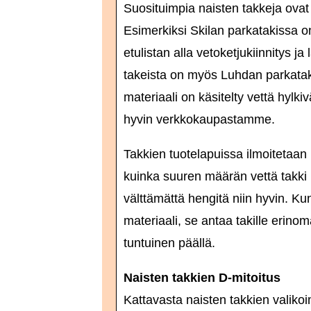
Suosituimpia naisten takkeja ovat 
Esimerkiksi Skilan parkatakissa on
etulistan alla vetoketjukiinnitys j
takeista on myös Luhdan parkatakki.
materiaali on käsitelty vettä hylki
hyvin verkkokaupastamme.
Takkien tuotelapuissa ilmoitetaan 
kuinka suuren määrän vettä takki k
välttämättä hengitä niin hyvin. K
materiaali, se antaa takille erino
tuntuinen päällä.
Naisten takkien D-mitoitus
Kattavasta naisten takkien valik