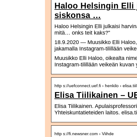
Haloo Helsingin Elli
siskonsa …
Haloo Helsingin Elli julkaisi har
mitä… onks teit kaks?”
18.9.2020 — Muusikko Elli Haloo, o
jakamalla Instagram-tilillään ve
Muusikko Elli Haloo, oikealta nimel
Instagram-tilillään veikeän kuvan
http s://uefconnect.uef.fi › henkilo › elisa.tii
Elisa Tiilikainen – 
Elisa Tiilikainen. Apulaisprofessor
Yhteiskuntatieteiden laitos. elisa.
http s://fi.newsner.com › Viihde