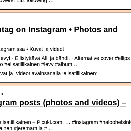
llowers. 132 following …
shtag on Instagram • Photos and
stagramissa • Kuvat ja videot
vy! · Ellistyttävä Älli ja bändi. · Alternative cover #ellips
o #elisatiilikainen #levy #album …
t ja -videot avainsanalla ‘elisatiilikainen’
en
tagram posts (photos and videos) –
elisatiilikainen – Picuki.com. … #instagram #haloohelsink
kainen #jeremarttila # …