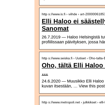
http s://www.is.fi › viihde › art-200000618
Elli Haloo ei säästel
Sanomat
26.7.2019 — Haloo Helsingistä tuttu
profiilissaan päivityksen, jossa h
http s://www.seiska.fi › Uutiset › Oho-talta
Oho, tältä Elli Haloo
…
24.6.2020 — Muusikko Elli Haloo el
kuvan itsestään, … View this post
http s://www.metropoli.net › julkkikset › el