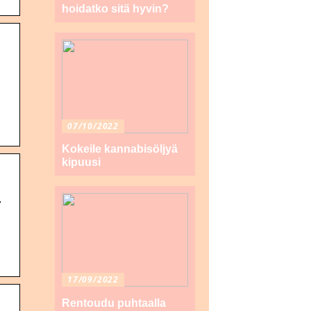
hoidatko sitä hyvin?
07/10/2022
Kokeile kannabisöljyä
kipuusi
n
17/09/2022
Rentoudu puhtaalla