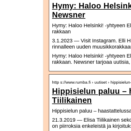
Hymy: Haloo Helsinki!
Newsner
Hymy: Haloo Helsinki! -yhtyeen El
rakkaan
3.1.2023 — Visit Instagram. Elli H
rinnalleen uuden muusikkorakkaa
Hymy: Haloo Helsinki! -yhtyeen El
rakkaan. Newsner tarjoaa uutisia, j
http s://www.rumba.fi › uutiset › hippisiel
Hippisielun paluu – h
Tiilikainen
Hippisielun paluu – haastattelussa 
21.3.2019 — Elisa Tiilikainen sek
on piirroksia enkeleistä ja kirjoitu