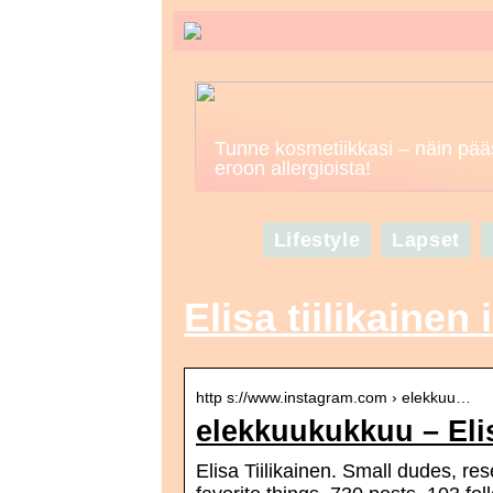
Tunne kosmetiikkasi – näin pää
eroon allergioista!
Lifestyle
Lapset
Elisa tiilikainen
http s://www.instagram.com › elekkuu…
elekkuukukkuu – Elis
Elisa Tiilikainen. Small dudes, re