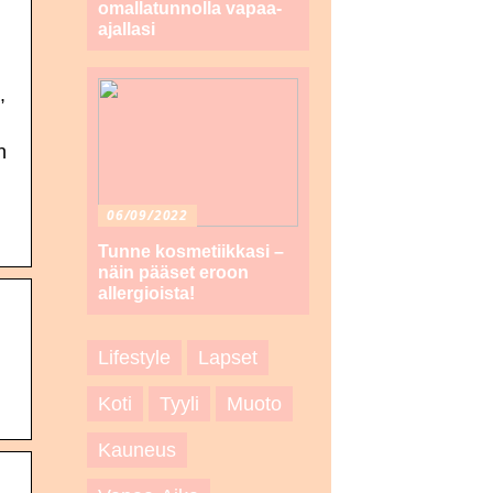
omallatunnolla vapaa-
ajallasi
,
n
06/09/2022
Tunne kosmetiikkasi –
näin pääset eroon
allergioista!
Lifestyle
Lapset
Koti
Tyyli
Muoto
Kauneus