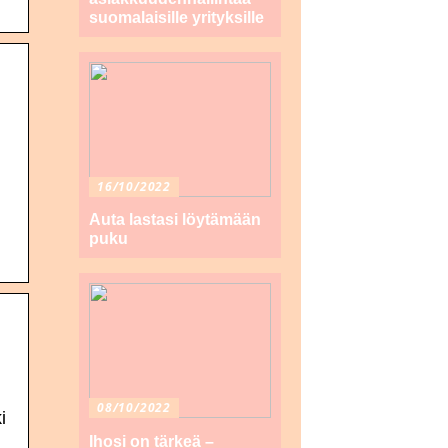
suomalaisille yrityksille
16/10/2022
Auta lastasi löytämään
puku
08/10/2022
i
Ihosi on tärkeä –