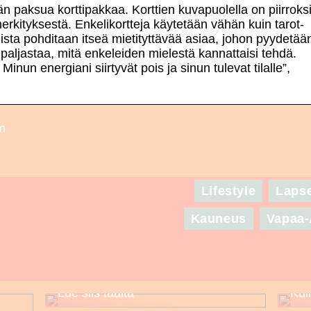
ään paksua korttipakkaa. Korttien kuvapuolella on piirroks
 merkityksestä. Enkelikortteja käytetään vähän kuin tarot-
sta pohditaan itseä mietityttävää asiaa, johon pyydetää
paljastaa, mitä enkeleiden mielestä kannattaisi tehdä.
inun energiani siirtyvät pois ja sinun tulevat tilalle”,
am
Lifestyle
Laps
Kauneus
Vapaa-
Puuttuuko sinulta asuinspiraatio
seuraavaa suurta juhlaa varten? –
Lue siis täältä
Kui