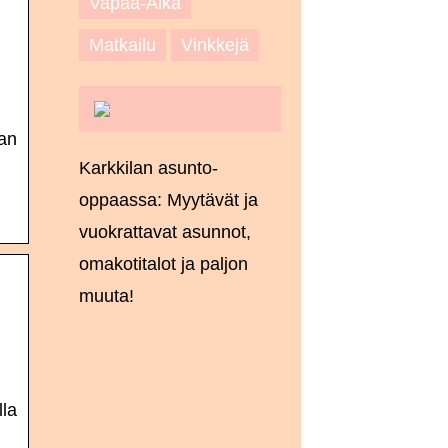
Vapaa-Aika
Matkailu
Vinkkejä
aan
Karkkilan asunto-
oppaassa: Myytävät ja
vuokrattavat asunnot,
omakotitalot ja paljon
muuta!
lla