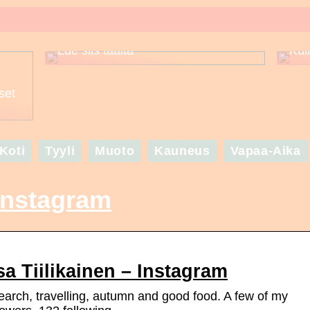
Puuttuuko sinulta asuinspiraatio
seuraavaa suurta juhlaa varten? –
Lue siis täältä
Kui
set
Koti
Tyyli
Muoto
Kauneus
Vapaa-Aika
 instagram
a Tiilikainen – Instagram
search, travelling, autumn and good food. A few of my