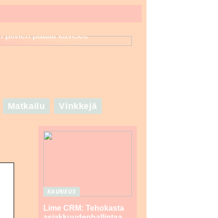
n pilvien päällä kävelee
Matkailu
Vinkkejä
KAUNEUS
Lime CRM: Tehokasta
asiakkuudenhallintaa