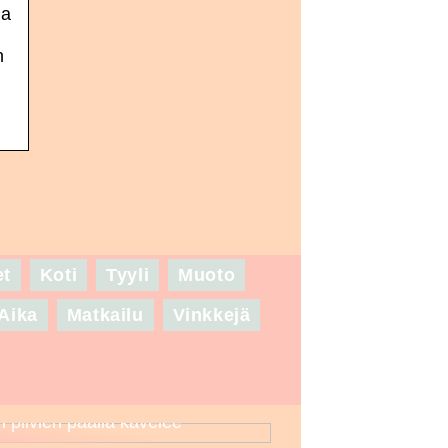
ia
n
et
Koti
Tyyli
Muoto
Aika
Matkailu
Vinkkejä
n pilvien päällä kävelee