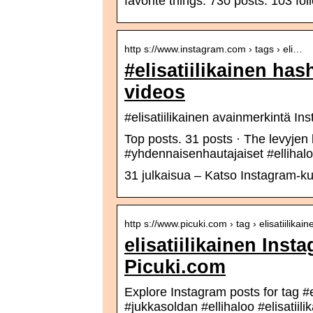
favorite things. 730 posts. 103 fo
http s://www.instagram.com › tags › eli…
#elisatiilikainen ha
videos
#elisatiilikainen avainmerkintä In
Top posts. 31 posts · The levyjen le
#yhdennaisenhautajaiset #ellihalo
31 julkaisua – Katso Instagram-kuva
http s://www.picuki.com › tag › elisatiilikain
elisatiilikainen Ins
Picuki.com
Explore Instagram posts for tag #
#jukkasoldan #ellihaloo #elisatiili