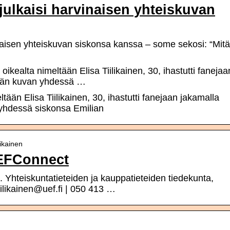
 julkaisi harvinaisen yhteiskuvan
vinaisen yhteiskuvan siskonsa kanssa – some sekosi: “Mitä
ikealta nimeltään Elisa Tiilikainen, 30, ihastutti fanejaa
ikeän kuvan yhdessä …
tään Elisa Tiilikainen, 30, ihastutti fanejaan jakamalla
 yhdessä siskonsa Emilian
likainen
UEFConnect
i. Yhteiskuntatieteiden ja kauppatieteiden tiedekunta,
tiilikainen@uef.fi | 050 413 …