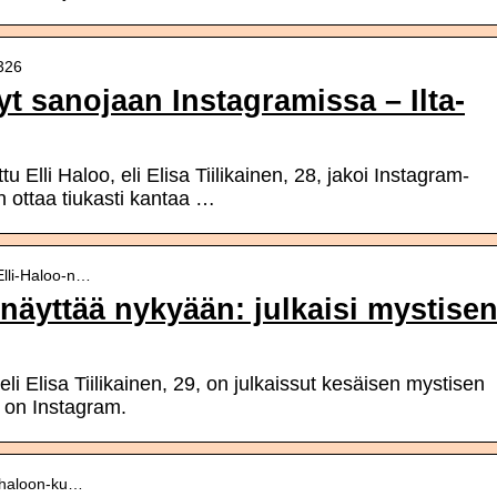
5326
lyt sanojaan Instagramissa – Ilta-
 Elli Haloo, eli Elisa Tiilikainen, 28, jakoi Instagram-
än ottaa tiukasti kantaa …
-Elli-Haloo-n…
 näyttää nykyään: julkaisi mystise
i Elisa Tiilikainen, 29, on julkaissut kesäisen mystisen
 on Instagram.
li-haloon-ku…