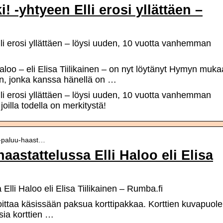
 -yhtyeen Elli erosi yllättäen –
li erosi yllättäen – löysi uuden, 10 vuotta vanhemman
aloo – eli Elisa Tiilikainen – on nyt löytänyt Hymyn muk
n, jonka kanssa hänellä on …
li erosi yllättäen – löysi uuden, 10 vuotta vanhemman
oilla todella on merkitystä!
un-paluu-haast…
aastattelussa Elli Haloo eli Elisa
Elli Haloo eli Elisa Tiilikainen – Rumba.fi
oittaa käsissään paksua korttipakkaa. Korttien kuvapuole
ksia korttien …