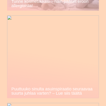
Tunne kosmetiikkasi – näin pääset eroon
allergioista!
Puuttuuko sinulta asuinspiraatio seuraavaa
suurta juhlaa varten? – Lue siis täältä