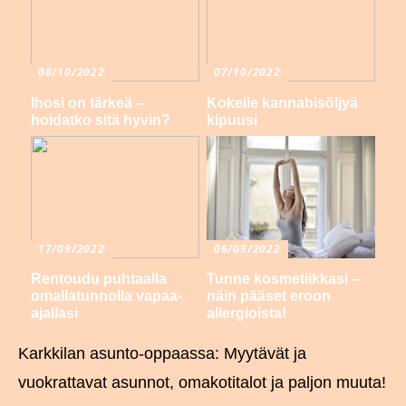
08/10/2022
07/10/2022
Ihosi on tärkeä –
Kokeile kannabisöljyä
hoidatko sitä hyvin?
kipuusi
17/09/2022
06/09/2022
Rentoudu puhtaalla
Tunne kosmetiikkasi –
omallatunnolla vapaa-
näin pääset eroon
ajallasi
allergioista!
Karkkilan asunto-oppaassa: Myytävät ja
vuokrattavat asunnot, omakotitalot ja paljon muuta!