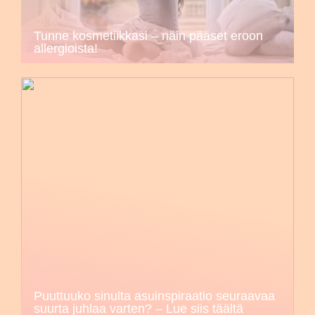
Tunne kosmetiikkasi – näin pääset eroon
allergioista!
Puuttuuko sinulta asuinspiraatio seuraavaa
suurta juhlaa varten? – Lue siis täältä