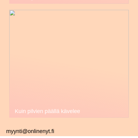
Kuin pilvien päällä kävelee
myynti@onlinenyt.fi