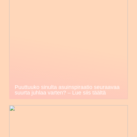
Puuttuuko sinulta asuinspiraatio seuraavaa
suurta juhlaa varten? – Lue siis täältä