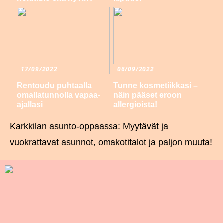
17/09/2022
06/09/2022
Rentoudu puhtaalla
Tunne kosmetiikkasi –
omallatunnolla vapaa-
näin pääset eroon
ajallasi
allergioista!
Karkkilan asunto-oppaassa: Myytävät ja
vuokrattavat asunnot, omakotitalot ja paljon muuta!