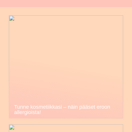
Tunne kosmetiikkasi – näin pääset eroon
allergioista!