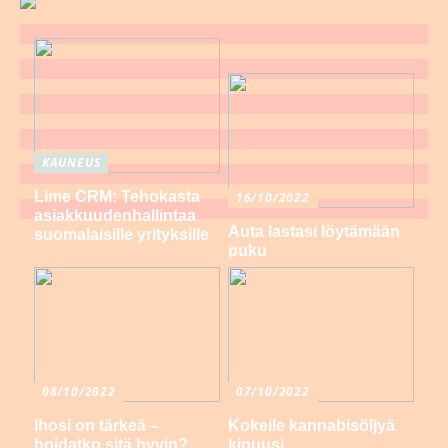
KAUNEUS
Lime CRM: Tehokasta
16/10/2022
asiakkuudenhallintaa
Auta lastasi löytämään
suomalaisille yrityksille
puku
08/10/2022
07/10/2022
Ihosi on tärkeä –
Kokeile kannabisöljyä
hoidatko sitä hyvin?
kipuusi