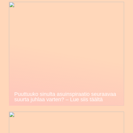
Puuttuuko sinulta asuinspiraatio seuraavaa
suurta juhlaa varten? – Lue siis täältä