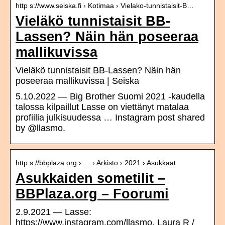
http s://www.seiska.fi › Kotimaa › Vielako-tunnistaisit-B…
Vieläkö tunnistaisit BB-
Lassen? Näin hän poseeraa
mallikuvissa
Vieläkö tunnistaisit BB-Lassen? Näin hän
poseeraa mallikuvissa | Seiska
5.10.2022 — Big Brother Suomi 2021 -kaudella
talossa kilpaillut Lasse on viettänyt matalaa
profiilia julkisuudessa … Instagram post shared
by @llasmo.
http s://bbplaza.org › … › Arkisto › 2021 › Asukkaat
Asukkaiden sometilit –
BBPlaza.org – Foorumi
2.9.2021 — Lasse:
https://www.instagram.com/llasmo. Laura R /