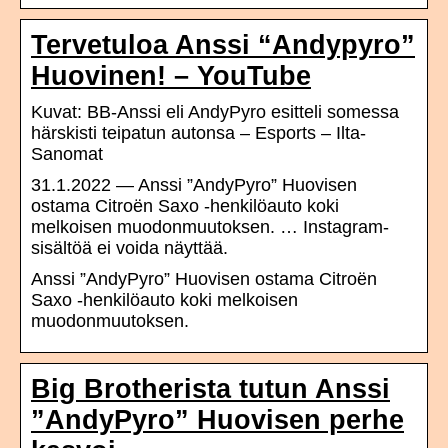
Tervetuloa Anssi “Andypyro”
Huovinen! – YouTube
Kuvat: BB-Anssi eli AndyPyro esitteli somessa
härskisti teipatun autonsa – Esports – Ilta-
Sanomat
31.1.2022 — Anssi ”AndyPyro” Huovisen
ostama Citroën Saxo -henkilöauto koki
melkoisen muodonmuutoksen. … Instagram-
sisältöä ei voida näyttää.
Anssi ”AndyPyro” Huovisen ostama Citroën
Saxo -henkilöauto koki melkoisen
muodonmuutoksen.
Big Brotherista tutun Anssi
”AndyPyro” Huovisen perhe