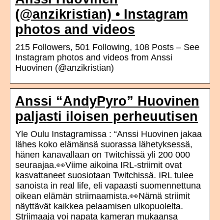
(@anzikristian) • Instagram
photos and videos
215 Followers, 501 Following, 108 Posts – See
Instagram photos and videos from Anssi
Huovinen (@anzikristian)
Anssi “AndyPyro” Huovinen
paljasti iloisen perheuutisen
Yle Oulu Instagramissa : “Anssi Huovinen jakaa
lähes koko elämänsä suorassa lähetyksessä,
hänen kanavallaan on Twitchissä yli 200 000
seuraajaa.👀Viime aikoina IRL-striimit ovat
kasvattaneet suosiotaan Twitchissä. IRL tulee
sanoista in real life, eli vapaasti suomennettuna
oikean elämän striimaamista.👀Nämä striimit
näyttävät kaikkea pelaamisen ulkopuolelta.
Striimaaja voi napata kameran mukaansa