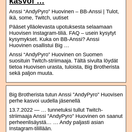
kasvoi …
Anssi “AndyPyro” Huovinen – BB-Anssi | Tulot,
ikä, some, Twitch, uutiset
Pääset ylläolevasta upotuksesta selaamaan
Huovisen Instagram-tiliä. FAQ – usein kysytyt
kysymykset. Kuka on BB-Anssi? Anssi
Huovinen osallistui Big …
Anssi “AndyPyro” Huovinen on Suomen
suosituin Twitch-striimaaja. Tältä sivulta löydät
tietoa Huovisen urasta, tuloista, Big Brotherista
sekä paljon muuta.
Big Brotherista tutun Anssi ”AndyPyro” Huovisen
perhe kasvoi uudella jäsenellä
13.7.2022 — … tunnetuksi tullut Twitch-
striimaaja Anssi ”AndyPyro” Huovinen on saanut
perheenlisäystä… … Andy paljasti asian
Instagram-tilillään.