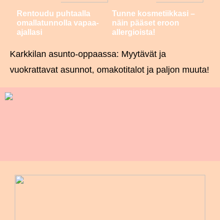
Rentoudu puhtaalla
Tunne kosmetiikkasi –
omallatunnolla vapaa-
näin pääset eroon
ajallasi
allergioista!
Karkkilan asunto-oppaassa: Myytävät ja
vuokrattavat asunnot, omakotitalot ja paljon muuta!