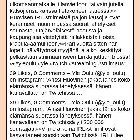
ulkomaanmatkalle, illanviettoon tai vain jutella
katsojiensa kanssa tietokoneen ääressä.👀
Huovisen IRL-striimeistä paljon katsojia ovat
keränneet muun muassa suorat lähetykset
saunasta, utajärveläisestä baarista ja
kaupungissa vietetyistä railakkaista illoista
krapula-aamuineen.👀Pari vuotta sitten hän
lopetti päivätyönsä myyjänä ja alkoi keskittyä
pelkästään striimaamiseen.Linkki juttuun biossa!
👀#yleoulu #yle #twitch #streaming #striimaus”
39 Likes, 0 Comments – Yle Oulu (@yle_oulu)
on Instagram: “Anssi Huovinen jakaa lähes koko
elämänsä suorassa lähetyksessä, hänen
kanavallaan on Twitchissä …
39 Likes, 0 Comments – Yle Oulu (@yle_oulu)
on Instagram: “Anssi Huovinen jakaa lähes koko
elämänsä suorassa lähetyksessä, hänen
kanavallaan on Twitchissä yli 200 000
seuraajaa.👀Viime aikoina IRL-striimit ovat
kasvattaneet suosiotaan Twitchissä. IRL tulee