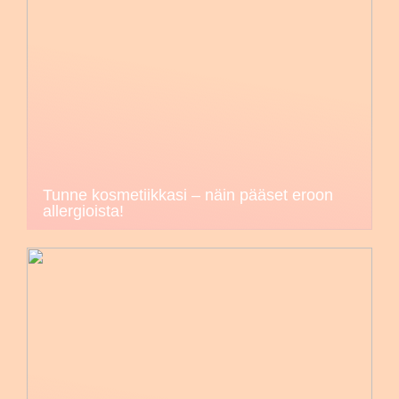
Tunne kosmetiikkasi – näin pääset eroon
allergioista!