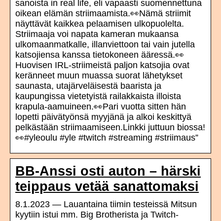
sanoista in real life, eli vapaasti suomennettuna
oikean elämän striimaamista.👀Nämä striimit
näyttävät kaikkea pelaamisen ulkopuolelta.
Striimaaja voi napata kameran mukaansa
ulkomaanmatkalle, illanviettoon tai vain jutella
katsojiensa kanssa tietokoneen ääressä.👀
Huovisen IRL-striimeistä paljon katsojia ovat
keränneet muun muassa suorat lähetykset
saunasta, utajärveläisestä baarista ja
kaupungissa vietetyistä railakkaista illoista
krapula-aamuineen.👀Pari vuotta sitten hän
lopetti päivätyönsä myyjänä ja alkoi keskittyä
pelkästään striimaamiseen.Linkki juttuun biossa!
👀#yleoulu #yle #twitch #streaming #striimaus”
BB-Anssi osti auton – härski
teippaus vetää sanattomaksi
8.1.2023 — Lauantaina tiimin testeissä Mitsun
kyytiin istui mm. Big Brotherista ja Twitch-