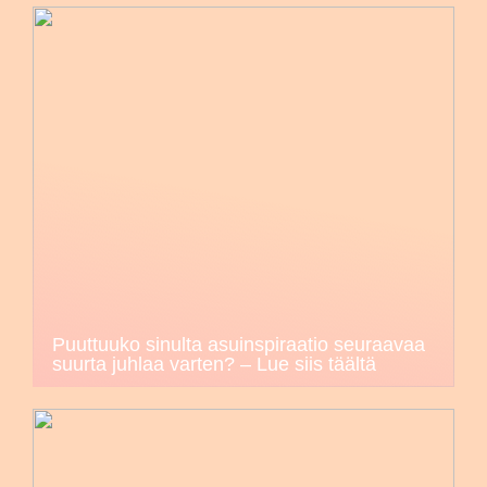
Puuttuuko sinulta asuinspiraatio seuraavaa
suurta juhlaa varten? – Lue siis täältä